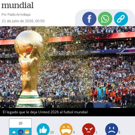
mundial
Por Pablo Arrivillaga
21 de julio de 2026, 00:50
El legado que le deja United 2026 al futbol mundial
20
10
4
1
5