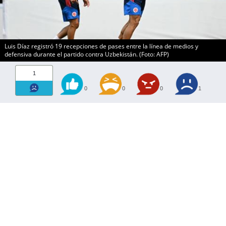
Luis Díaz registró 19 recepciones de pases entre la línea de medios y
defensiva durante el partido contra Uzbekistán. (Foto: AFP)
1
0
0
0
1