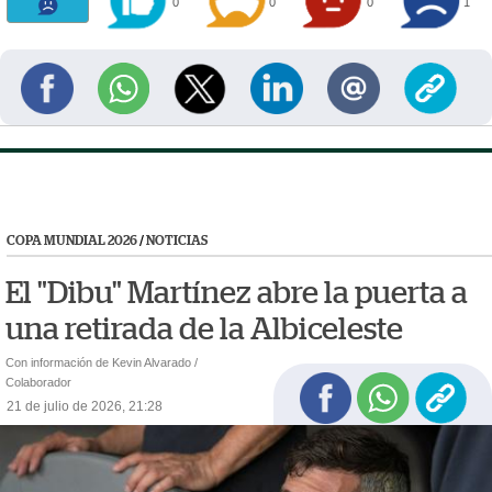
0
0
0
1
COPA MUNDIAL 2026
/
NOTICIAS
El "Dibu" Martínez abre la puerta a
una retirada de la Albiceleste
Con información de Kevin Alvarado /
Colaborador
21 de julio de 2026, 21:28