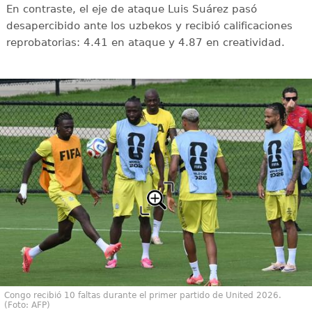
En contraste, el eje de ataque Luis Suárez pasó
desapercibido ante los uzbekos y recibió calificaciones
reprobatorias: 4.41 en ataque y 4.87 en creatividad.
Congo recibió 10 faltas durante el primer partido de United 2026.
(Foto: AFP)