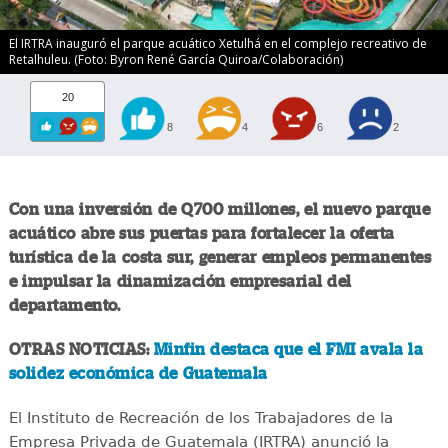
El IRTRA inauguró el parque acuático Xetulhá en el complejo recreativo de
Retalhuleu. (Foto: Byron René García Quiroa/Colaboración)
20
8
4
6
2
Con una inversión de Q700 millones, el nuevo parque
acuático abre sus puertas para fortalecer la oferta
turística de la costa sur, generar empleos permanentes
e impulsar la dinamización empresarial del
departamento.
OTRAS NOTICIAS:
Minfin destaca que el FMI avala la
solidez económica de Guatemala
El Instituto de Recreación de los Trabajadores de la
Empresa Privada de Guatemala (IRTRA) anunció la