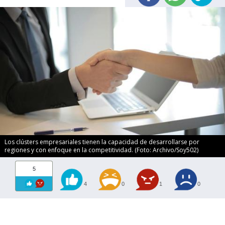
Los clústers empresariales tienen la capacidad de desarrollarse por
regiones y con enfoque en la competitividad. (Foto: Archivo/Soy502)
5
4
0
1
0