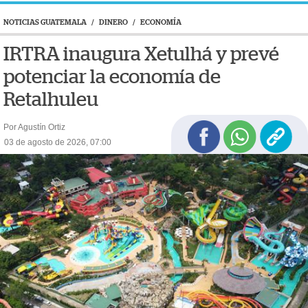
NOTICIAS GUATEMALA
/
DINERO
/
ECONOMÍA
IRTRA inaugura Xetulhá y prevé
potenciar la economía de
Retalhuleu
Por Agustín Ortiz
03 de agosto de 2026, 07:00