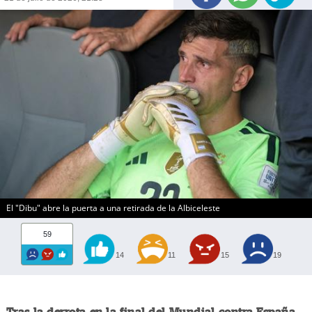
El "Dibu" abre la puerta a una retirada de la Albiceleste
59
14
11
15
19