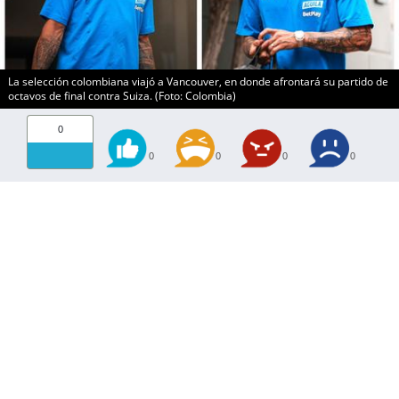
La selección colombiana viajó a Vancouver, en donde afrontará su partido de
octavos de final contra Suiza. (Foto: Colombia)
0
0
0
0
0