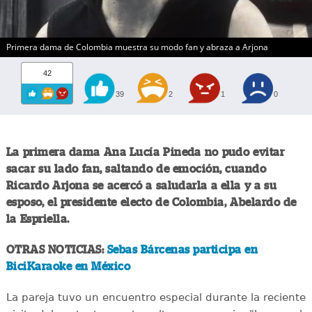
Primera dama de Colombia muestra su modo fan y abraza a Arjona
42
39
2
1
0
La primera dama Ana Lucía Pineda no pudo evitar
sacar su lado fan, saltando de emoción, cuando
Ricardo Arjona se acercó a saludarla a ella y a su
esposo, el presidente electo de Colombia, Abelardo de
la Espriella.
OTRAS NOTICIAS:
Sebas Bárcenas participa en
BiciKaraoke en México
La pareja tuvo un encuentro especial durante la reciente