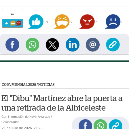
42
39
2
1
0
COPA MUNDIAL 2026
/
NOTICIAS
El "Dibu" Martínez abre la puerta a
una retirada de la Albiceleste
Con información de Kevin Alvarado /
Colaborador
21 de julio de 2026, 21:28