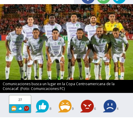
Comunicaciones busca un lugar en la Copa Centroamericana de la
Concacaf. (Foto: Comunicaciones FC)
27
8
9
6
4