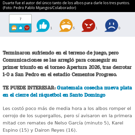
Duarte fue el autor del único tanto de los albos para darle los tres puntos.
(Foto: Pedro Pablo Mijangos/Colaborador)
7
1
5
1
0
Terminaron sufriendo en el terreno de juego, pero
Comunicaciones se las arregló para conseguir su
primer triunfo en el torneo Apertura 2026, tras derrotar
1-0 a San Pedro en el estadio Cementos Progreso.
TE PUEDE INTERESAR:
Guatemala cosecha nueva plata
en el cierre del ráquetbol en Santo Domingo
Les costó poco más de media hora a los albos romper el
cerrojo de los supergallos, pero sí avisaron en la primera
mitad con remates de Nelso García (minuto 5), Karel
Espino (15) y Dairon Reyes (16).