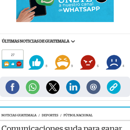
ÚLTIMAS NOTICIAS DE GUATEMALA
27
8
9
6
4
NOTICIAS GUATEMALA
/
DEPORTES
/
FÚTBOL NACIONAL
Comunicaciones suda para ganar