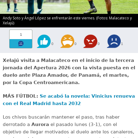
Andy Soto y Ángel López se enfrentarán este viernes. (Fotos: Malacateco y
Xelajú)
1
0
0
0
1
Xelajú visita a Malacateco en el inicio de la tercera
jornada del Apertura 2026 con la vista puesta en el
duelo ante Plaza Amador, de Panamá, el martes,
por la Copa Centroamericana.
MÁS FÚTBOL:
Se acabó la novela: Vinicius renueva
con el Real Madrid hasta 2032
Los chivos buscarán mantener el paso, tras haber
derrotado a
Aurora
el pasado lunes (3-1), con el
objetivo de llegar motivados al duelo ante los canaleros,