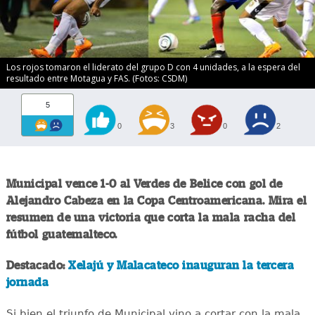
Los rojos tomaron el liderato del grupo D con 4 unidades, a la espera del
resultado entre Motagua y FAS. (Fotos: CSDM)
5
0
3
0
2
Municipal vence 1-0 al Verdes de Belice con gol de
Alejandro Cabeza en la Copa Centroamericana. Mira el
resumen de una victoria que corta la mala racha del
fútbol guatemalteco.
Destacado:
Xelajú y Malacateco inauguran la tercera
jornada
Si bien el triunfo de Municipal vino a cortar con la mala