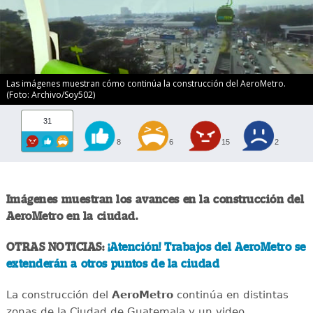
Las imágenes muestran cómo continúa la construcción del AeroMetro.
(Foto: Archivo/Soy502)
31
8
6
15
2
Imágenes muestran los avances en la construcción del
AeroMetro en la ciudad.
OTRAS NOTICIAS:
¡Atención! Trabajos del AeroMetro se
extenderán a otros puntos de la ciudad
La construcción del
AeroMetro
continúa en distintas
zonas de la Ciudad de Guatemala y un video