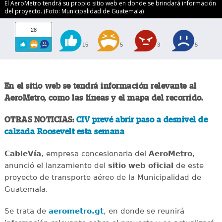
El AeroMetro tendrá su propio sitio web en donde se brindará información
del proyecto. (Foto: Municipalidad de Guatemala)
28
15
5
3
5
En el sitio web se tendrá información relevante al
AeroMetro, como las líneas y el mapa del recorrido.
OTRAS NOTICIAS:
CIV prevé abrir paso a desnivel de
calzada Roosevelt esta semana
CableVía
, empresa concesionaria del
AeroMetro
,
anunció el lanzamiento del
sitio web oficial
de este
proyecto de transporte aéreo de la Municipalidad de
Guatemala.
Se trata de
aerometro.gt
, en donde se reunirá