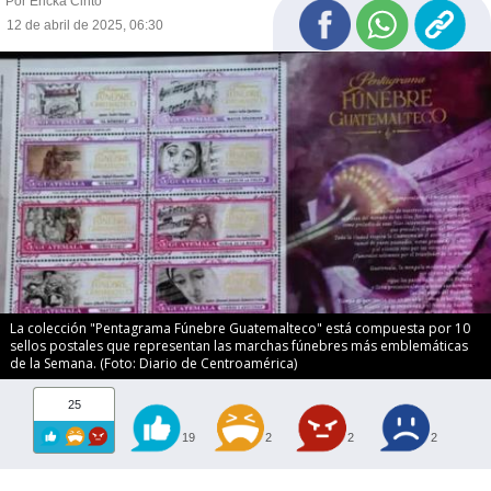
Por Ericka Cinto
12 de abril de 2025, 06:30
La colección "Pentagrama Fúnebre Guatemalteco" está compuesta por 10
sellos postales que representan las marchas fúnebres más emblemáticas
de la Semana. (Foto: Diario de Centroamérica)
25
19
2
2
2