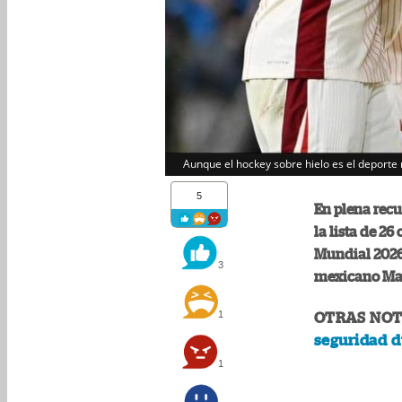
Aunque el hockey sobre hielo es el deporte
5
En plena recu
la lista de 2
Mundial 2026,
3
mexicano Mar
1
OTRAS NOT
seguridad d
1