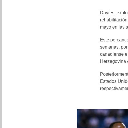
Davies, explo
rehabilitación
mayo en las 
Este percance
semanas, pone
canadiense en
Herzegovina e
Posteriorment
Estados Unido
respectivamen