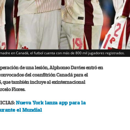
 madre en Canadá, el futbol cuenta con más de 800 mil jugadores registrados.
peración de una lesión, Alphonso Davies entró en
6 convocados del coanfitrión Canadá para el
 que también incluye al exinternacional
celo Flores.
ICIAS:
Nueva York lanza app para la
urante el Mundial