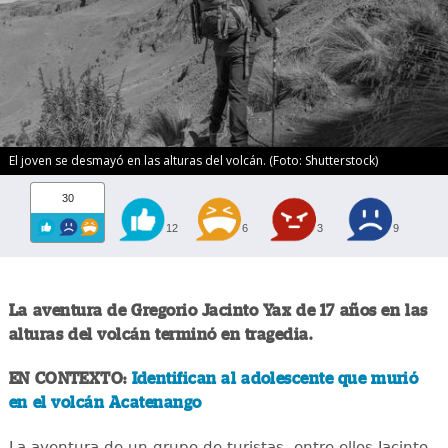
El joven se desmayó en las alturas del volcán. (Foto: Shutterstock)
30
12
6
3
9
La aventura de Gregorio Jacinto Yax de 17 años en las
alturas del volcán terminó en tragedia.
EN CONTEXTO:
Identifican al adolescente que murió
en el volcán Acatenango
La aventura de un grupo de turistas, entre ellos Jacinto,