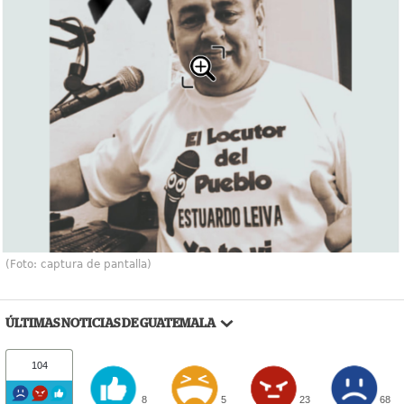
(Foto: captura de pantalla)
ÚLTIMAS NOTICIAS DE GUATEMALA
104
8
5
23
68