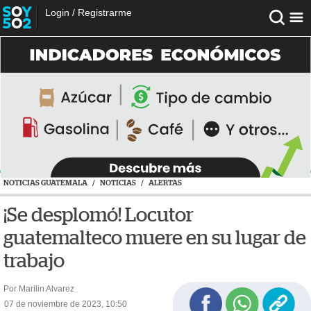
Login
/
Registrarme
NOTICIAS GUATEMALA
/
NOTICIAS
/
ALERTAS
¡Se desplomó! Locutor
guatemalteco muere en su lugar de
trabajo
Por Marilin Alvarez
07 de noviembre de 2023, 10:50