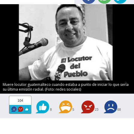
Muere locutor guatemalteco cuando estaba a punto de iniciar lo que sería
su última emisión radial. (Foto: redes sociales)
104
8
5
23
68