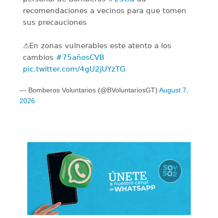
recomendaciones a vecinos para que tomen
sus precauciones
⚠️En zonas vulnerables este atento a los
cambios
#75añosCVB
pic.twitter.com/4gU2jUYzTG
— Bomberos Voluntarios (@BVoluntariosGT)
August 7,
2026