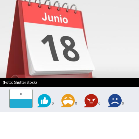
(Foto: Shutterstock)
0
0
0
0
0