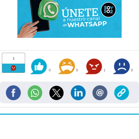
1
0
0
1
0