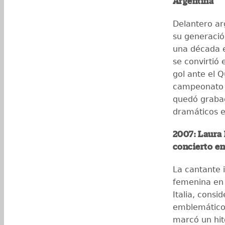
Argentina
Delantero ar
su generació
una década e
se convirtió 
gol ante el 
campeonato 
quedó graba
dramáticos e
2007: Laura 
concierto en
La cantante i
femenina en l
Italia, cons
emblemáticos
marcó un hito