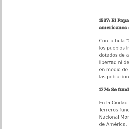
1537: El Pap
americanos 
Con la bula "
los pueblos 
dotados de a
libertad ni d
en medio de l
las poblacion
1774: Se fun
En la Ciudad
Terreros fund
Nacional Mon
de América. 