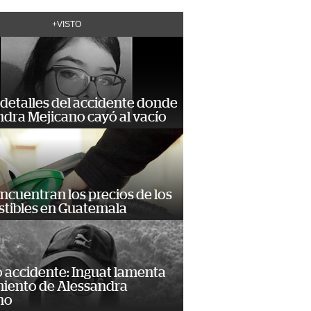
+VISTO
detalles del accidente donde
dra Mejicano cayó al vacío
encuentran los precios de los
tibles en Guatemala
 accidente: Inguat lamenta
miento de Alessandra
no