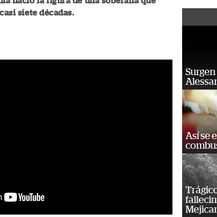
día nació la figura de una soberana que
 casi siete décadas.
Surgen 
Alessan
Así se 
combus
Trágico
falleci
Mejica