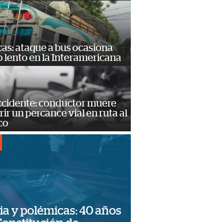
as: ataque a bus ocasiona
o lento en la Interamericana
accidente: conductor muere
frir un percance vial en ruta al
co
ia y polémicas: 40 años