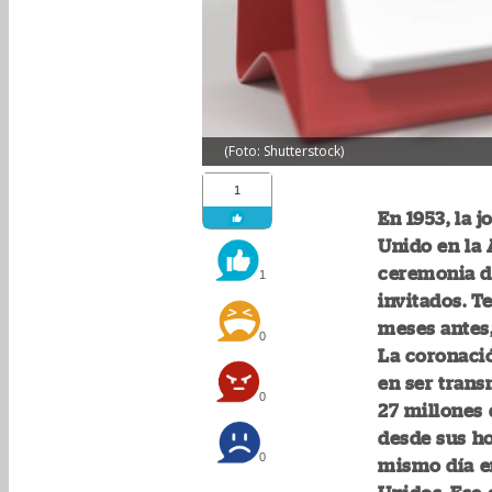
(Foto: Shutterstock)
1
En 1953, la 
Unido en la 
ceremonia d
1
invitados. T
meses antes,
0
La coronació
en ser trans
0
27 millones 
desde sus ho
0
mismo día en