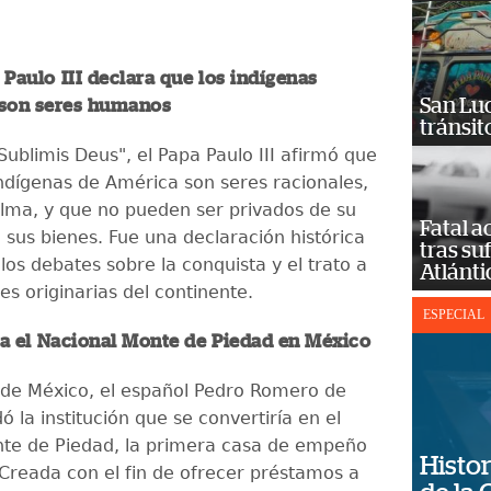
a Paulo III declara que los indígenas
San Luc
son seres humanos
tránsit
Sublimis Deus", el Papa Paulo III afirmó que
indígenas de América son seres racionales,
lma, y que no pueden ser privados de su
Fatal 
e sus bienes. Fue una declaración histórica
tras su
os debates sobre la conquista y el trato a
Atlánti
es originarias del continente.
ESPECIAL
da el Nacional Monte de Piedad en México
 de México, el español Pedro Romero de
ó la institución que se convertiría en el
te de Piedad, la primera casa de empeño
Histor
Creada con el fin de ofrecer préstamos a