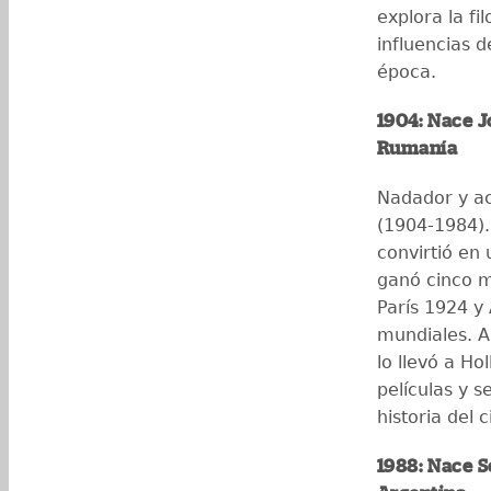
explora la fil
influencias 
época.
1904: Nace 
Rumanía
Nadador y ac
(1904-1984).
convirtió en
ganó cinco m
París 1924 y
mundiales. Al
lo llevó a H
películas y s
historia del c
1988: Nace S