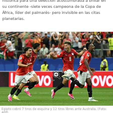
histórica para una selección acostumbrada a brillar en
su continente -siete veces campeona de la Copa de
África, líder del palmarés- pero invisible en las citas
planetarias.
Egipto cobró 7 tiros de esquina y 12 tiros libres ante Australia. (Foto:
AFP)