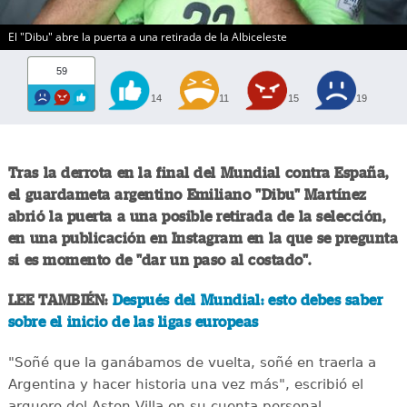
El "Dibu" abre la puerta a una retirada de la Albiceleste
59
14
11
15
19
Tras la derrota en la final del Mundial contra España,
el guardameta argentino Emiliano "Dibu" Martínez
abrió la puerta a una posible retirada de la selección,
en una publicación en Instagram en la que se pregunta
si es momento de "dar un paso al costado".
LEE TAMBIÉN:
Después del Mundial: esto debes saber
sobre el inicio de las ligas europeas
"Soñé que la ganábamos de vuelta, soñé en traerla a
Argentina y hacer historia una vez más", escribió el
arquero del Aston Villa en su cuenta personal.