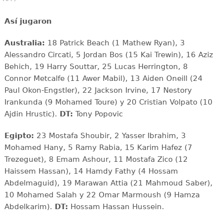
Así jugaron
Australia:
18 Patrick Beach (1 Mathew Ryan), 3
Alessandro Circati, 5 Jordan Bos (15 Kai Trewin), 16 Aziz
Behich, 19 Harry Souttar, 25 Lucas Herrington, 8
Connor Metcalfe (11 Awer Mabil), 13 Aiden Oneill (24
Paul Okon-Engstler), 22 Jackson Irvine, 17 Nestory
Irankunda (9 Mohamed Toure) y 20 Cristian Volpato (10
Ajdin Hrustic).
DT:
Tony Popovic
Egipto:
23 Mostafa Shoubir, 2 Yasser Ibrahim, 3
Mohamed Hany, 5 Ramy Rabia, 15 Karim Hafez (7
Trezeguet), 8 Emam Ashour, 11 Mostafa Zico (12
Haissem Hassan), 14 Hamdy Fathy (4 Hossam
Abdelmaguid), 19 Marawan Attia (21 Mahmoud Saber),
10 Mohamed Salah y 22 Omar Marmoush (9 Hamza
Abdelkarim).
DT:
Hossam Hassan Hussein.