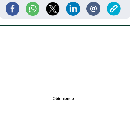
Obteniendo...