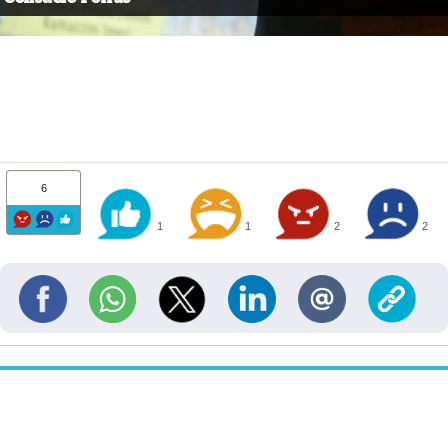
6
1
1
2
2