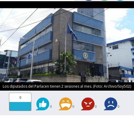
Los diputados del Parlacen tienen 2 sesiones al mes. (Foto: Archivo/Soy502)
0
0
0
0
0