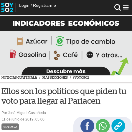
Login
/
Registrarme
NOTICIAS GUATEMALA
/
MAS SECCIONES
/
#VOTO502
Ellos son los políticos que piden tu
voto para llegar al Parlacen
Por José Miguel Castañeda
11 de junio de 2019, 05:00
VOTO502