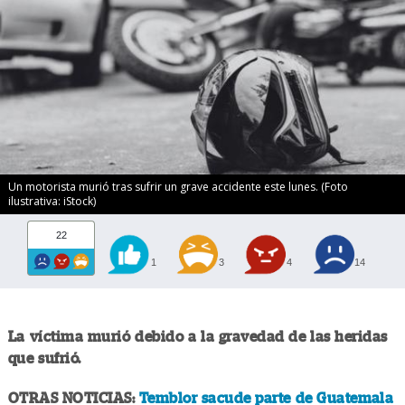
Un motorista murió tras sufrir un grave accidente este lunes. (Foto
ilustrativa: iStock)
22
1
3
4
14
La víctima murió debido a la gravedad de las heridas
que sufrió.
OTRAS NOTICIAS:
Temblor sacude parte de Guatemala