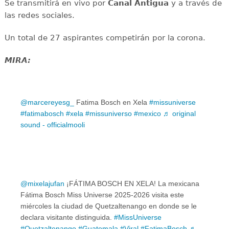
Se transmitirá en vivo por
Canal Antigua
y a través de
las redes sociales.
Un total de 27 aspirantes competirán por la corona.
MIRA:
@marcereyesg_
Fatima Bosch en Xela
#missuniverse
#fatimabosch
#xela
#missuniverso
#mexico
♬ original
sound - officialmooli
@mixelajufan
¡FÁTIMA BOSCH EN XELA! La mexicana
Fátima Bosch Miss Universe 2025-2026 visita este
miércoles la ciudad de Quetzaltenango en donde se le
declara visitante distinguida.
#MissUniverse
#Quetzaltenango
#Guatemala
#Viral
#FatimaBosch
♬