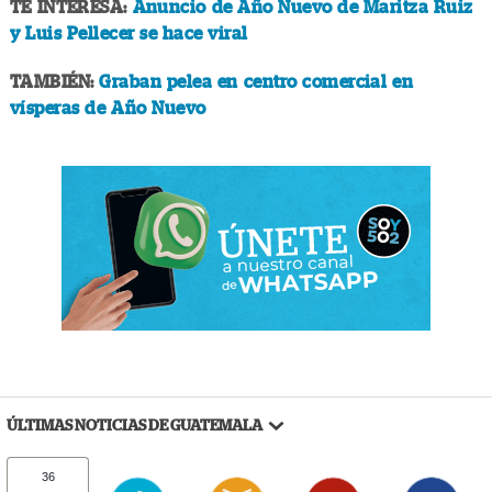
TE INTERESA:
Anuncio de Año Nuevo de Maritza Ruiz
y Luis Pellecer se hace viral
TAMBIÉN:
Graban pelea en centro comercial en
vísperas de Año Nuevo
ÚLTIMAS NOTICIAS DE GUATEMALA
36