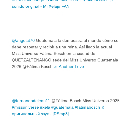
sonido original - Mi Xelaju FAN
@angelat70
Guatemala le demuestra al mundo cómo se
debe respetar y recibir a una reina. Así llegó la actual
Miss Universo Fátima Bosch en la ciudad de
QUETZALTENANGO sede del Miss Universo Guatemala
2026 @Fátima Bosch
♬ Another Love -
@fernandodeleon11
@Fátima Bosch Miss Universo 2025
#missuniverse
#xela
#guatemala
#fatimabosch
♬
оригинальный звук - |RSmp3|