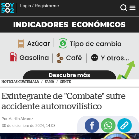
Login
/
Registrarme
NOTICIAS GUATEMALA
/
FAMA
/
GENTE
Exintegrante de "Combate" sufre
accidente automovilístico
Por Marilin Alvarez
30 de diciembre de 2024, 14:03