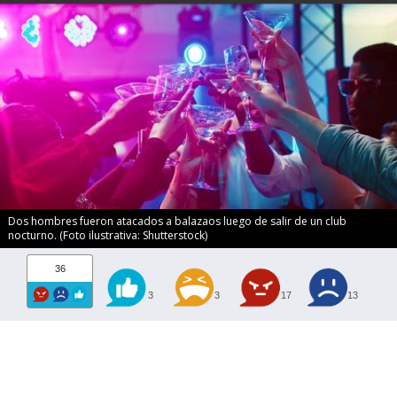
Dos hombres fueron atacados a balazaos luego de salir de un club
nocturno. (Foto ilustrativa: Shutterstock)
36
3
3
17
13