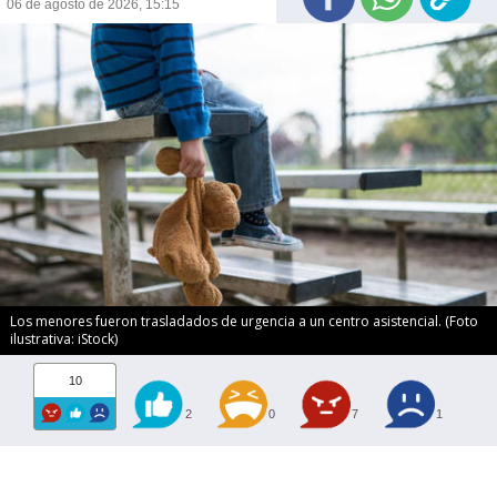
06 de agosto de 2026, 15:15
Los menores fueron trasladados de urgencia a un centro asistencial. (Foto
ilustrativa: iStock)
10
2
0
7
1