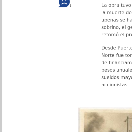
La obra tuvo 
1
la muerte de
apenas se ha
sobrino, el g
retomó el pr
Desde Puerto
Norte fue to
de financiam
pesos anuale
sueldos mayo
accionistas.