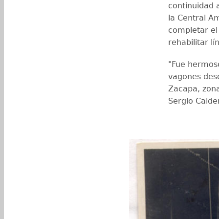
continuidad 
la Central A
completar el
rehabilitar 
"Fue hermoso
vagones desd
Zacapa, zona
Sergio Calde