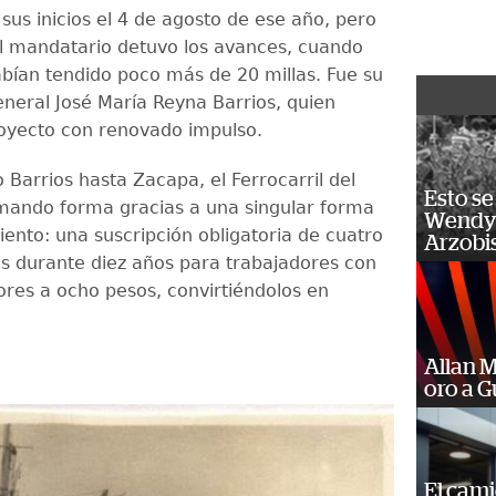
sus inicios el 4 de agosto de ese año, pero
l mandatario detuvo los avances, cuando
bían tendido poco más de 20 millas. Fue su
eneral José María Reyna Barrios, quien
oyecto con renovado impulso.
 Barrios hasta Zacapa, el Ferrocarril del
Esto se
mando forma gracias a una singular forma
Wendy 
iento: una suscripción obligatoria de cuatro
Arzobi
s durante diez años para trabajadores con
res a ocho pesos, convirtiéndolos en
Allan 
oro a 
El cam