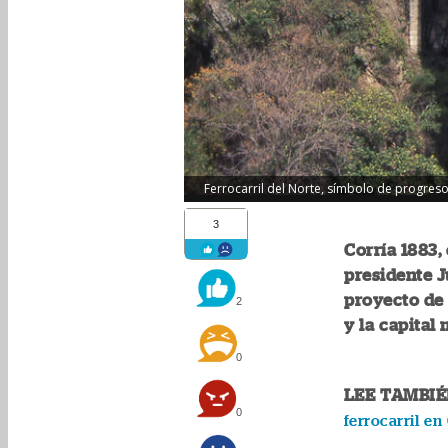
Ferrocarril del Norte, símbolo de progres
3
Corría 1883,
presidente J
proyecto de 
2
y la capital
0
LEE TAMBI
0
ferrocarril e