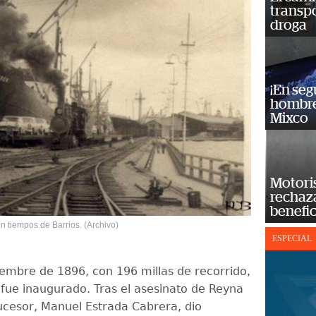
transp
droga
¡En se
hombre
Mixco
Motoris
rechaz
benefic
en tiempos de Barrios. (Archivo)
ESPECIAL
iembre de 1896, con 196 millas de recorrido,
l fue inaugurado. Tras el asesinato de Reyna
sucesor, Manuel Estrada Cabrera, dio