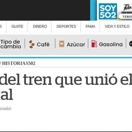
VERS
S
GUATE
DINERO
DEPORTES
FAMA
VIDA Y ESTILO
/
HISTORIAS502
 del tren que unió e
al
orador