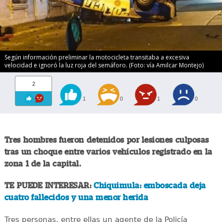
Según información preliminar la motocicleta transitaba a excesiva
velocidad e ignoró la luz roja del semáforo. (Foto: vía Amilcar Montejo)
2
1
0
1
0
Tres hombres fueron detenidos por lesiones culposas
tras un choque entre varios vehículos registrado en la
zona 1 de la capital.
TE PUEDE INTERESAR:
Chiquimula: emboscada deja
cuatro fallecidos y una menor herida
Tres personas, entre ellas un agente de la Policía