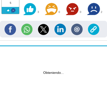
5
3
0
0
2
Obteniendo...