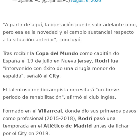
— Jijantes FC (@JijantesFC)
August 6, 2026
"A partir de aquí, la operación puede salir adelante o no,
pero esa es la novedad y el cambio sustancial respecto
a la situación anterior", concluyó.
Tras recibir la
Copa del Mundo
como capitán de
España el 19 de julio en Nueva Jersey,
Rodri
fue
"intervenido con éxito de una cirugía menor de
espalda", señaló el
City
.
El talentoso mediocampista necesitará "un breve
periodo de rehabilitación", afirmó el club inglés.
Formado en el
Villarreal
, donde dio sus primeros pasos
como profesional (2015-2018),
Rodri
pasó una
temporada en el
Atlético de Madrid
antes de fichar
por el City en 2019.