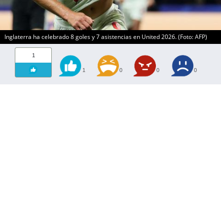
Inglaterra ha celebrado 8 goles y 7 asistencias en United 2026. (Foto: AFP)
1
1
0
0
0