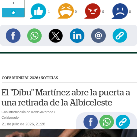
1
1
0
0
0
COPA MUNDIAL 2026
/
NOTICIAS
El "Dibu" Martínez abre la puerta a
una retirada de la Albiceleste
Con información de Kevin Alvarado /
Colaborador
21 de julio de 2026, 21:28