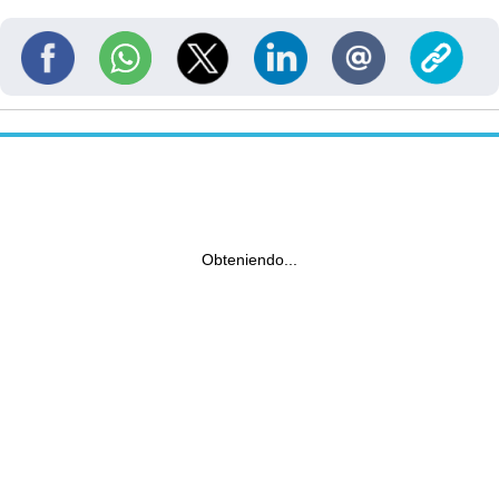
Obteniendo...