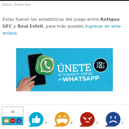
Datos: Sofascore
Estas fueron las estadísticas del juego entre
Antigua
GFC
y
Real Estelí
, para más puedes i
ngresar en este
enlace
.
10
0
6
3
1