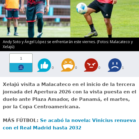
Andy Soto y Ángel López se enfrentarán este viernes. (Fotos: Malacateco y
Xelajú)
1
0
0
0
1
Xelajú visita a Malacateco en el inicio de la tercera
jornada del Apertura 2026 con la vista puesta en el
duelo ante Plaza Amador, de Panamá, el martes,
por la Copa Centroamericana.
MÁS FÚTBOL:
Se acabó la novela: Vinicius renueva
con el Real Madrid hasta 2032