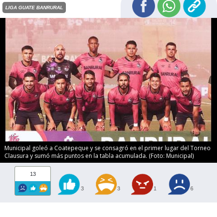
LIGA GUATE BANRURAL
Municipal goleó a Coatepeque y se consagró en el primer lugar del Torneo
Clausura y sumó más puntos en la tabla acumulada. (Foto: Municipal)
13
3
3
1
6