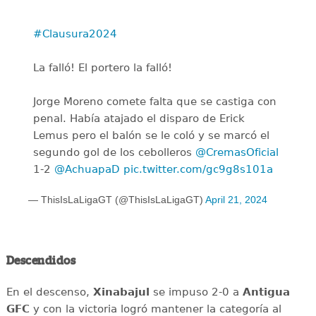
#Clausura2024
La falló! El portero la falló!
Jorge Moreno comete falta que se castiga con
penal. Había atajado el disparo de Erick
Lemus pero el balón se le coló y se marcó el
segundo gol de los cebolleros
@CremasOficial
1-2
@AchuapaD
pic.twitter.com/gc9g8s101a
— ThisIsLaLigaGT (@ThisIsLaLigaGT)
April 21, 2024
Descendidos
En el descenso,
Xinabajul
se impuso 2-0 a
Antigua
GFC
y con la victoria logró mantener la categoría al