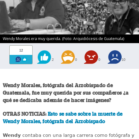
Wendy Morales era muy querida. (Foto: Arquidiócesis de Guatemala)
12
2
0
0
10
Wendy Morales, fotógrafa del Arzobispado de
Guatemala, fue muy querida por sus compañeros ¿a
qué se dedicaba además de hacer imágenes?
OTRAS NOTICIAS:
Esto se sabe sobre la muerte de
Wendy Morales, fotógrafa del Arzobispado
Wendy
contaba con una larga carrera como fotógrafa y