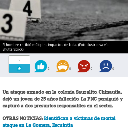
El hombre recibió múltiples impactos de bala. (Foto ilustrativa vía:
Shutterstock)
2
2
0
0
0
Un ataque armado en la colonia Sauzalito, Chinautla,
dejó un joven de 25 años fallecido. La PNC persiguió y
capturó a dos presuntos responsables en el sector.
OTRAS NOTICIAS:
Identifican a víctimas de mortal
ataque en La Gomera, Escuintla