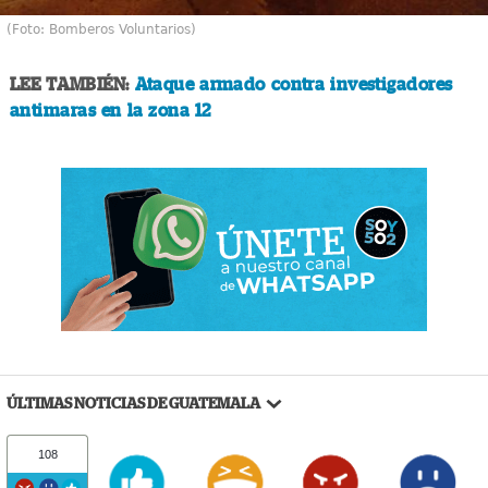
(Foto: Bomberos Voluntarios)
LEE TAMBIÉN:
Ataque armado contra investigadores
antimaras en la zona 12
ÚLTIMAS NOTICIAS DE GUATEMALA
108