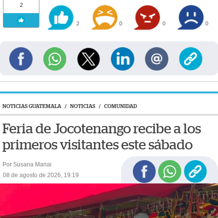
2
2
0
0
0
NOTICIAS GUATEMALA
/
NOTICIAS
/
COMUNIDAD
Feria de Jocotenango recibe a los
primeros visitantes este sábado
Por Susana Manai
08 de agosto de 2026, 19:19