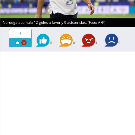
Noruega acumula 12 goles a favor y 9 asistencias. (Foto: AFP)
6
5
0
1
0