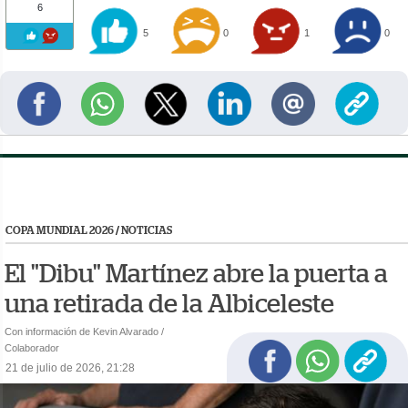
6
5
0
1
0
COPA MUNDIAL 2026
/
NOTICIAS
El "Dibu" Martínez abre la puerta a
una retirada de la Albiceleste
Con información de Kevin Alvarado /
Colaborador
21 de julio de 2026, 21:28