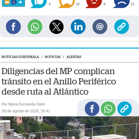
9
18
8
15
NOTICIAS GUATEMALA
/
NOTICIAS
/
ALERTAS
Diligencias del MP complican
tránsito en el Anillo Periférico
desde ruta al Atlántico
Por Maria Fernanda Gallo
08 de agosto de 2026, 20:41