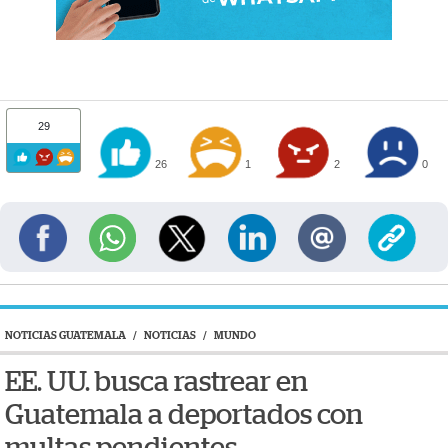
29
26
1
2
0
NOTICIAS GUATEMALA
/
NOTICIAS
/
MUNDO
EE. UU. busca rastrear en
Guatemala a deportados con
multas pendientes