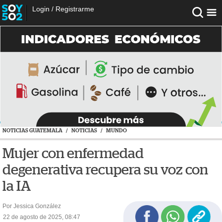
Login
/
Registrarme
NOTICIAS GUATEMALA
/
NOTICIAS
/
MUNDO
Mujer con enfermedad
degenerativa recupera su voz con
la IA
Por Jessica González
22 de agosto de 2025, 08:47