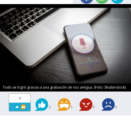
Todo se logró gracias a una grabación de voz antigua. (Foto: Shutterstock)
3
2
1
0
0