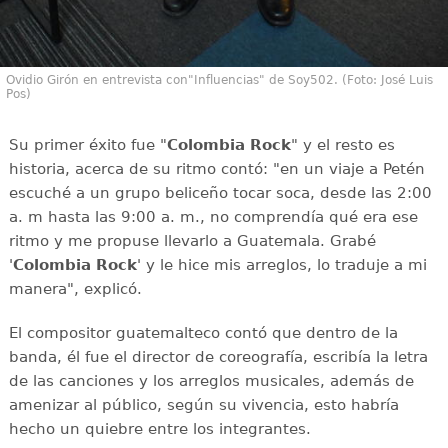
Ovidio Girón en entrevista con"Influencias" de Soy502. (Foto: José Luis
Pos)
Su primer éxito fue "
Colombia Rock
" y el resto es
historia, acerca de su ritmo contó: "en un viaje a Petén
escuché a un grupo beliceño tocar soca, desde las 2:00
a. m hasta las 9:00 a. m., no comprendía qué era ese
ritmo y me propuse llevarlo a Guatemala. Grabé
'
Colombia Rock
' y le hice mis arreglos, lo traduje a mi
manera", explicó.
El compositor guatemalteco contó que dentro de la
banda, él fue el director de coreografía, escribía la letra
de las canciones y los arreglos musicales, además de
amenizar al público, según su vivencia, esto habría
hecho un quiebre entre los integrantes.