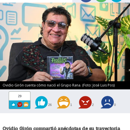
Ovidio Girón cuenta cómo nació el Grupo Rana. (Foto: José Luis Pos)
29
26
1
2
0
Ovidio Girón compartió anécdotas de su trayectoria