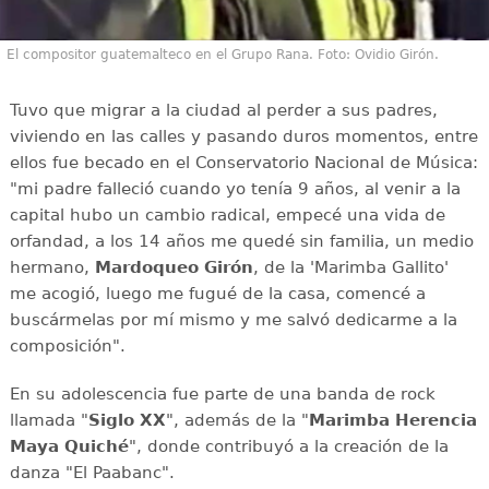
El compositor guatemalteco en el Grupo Rana. Foto: Ovidio Girón.
Tuvo que migrar a la ciudad al perder a sus padres,
viviendo en las calles y pasando duros momentos, entre
ellos fue becado en el Conservatorio Nacional de Música:
"mi padre falleció cuando yo tenía 9 años, al venir a la
capital hubo un cambio radical, empecé una vida de
orfandad, a los 14 años me quedé sin familia, un medio
hermano,
Mardoqueo Girón
, de la 'Marimba Gallito'
me acogió, luego me fugué de la casa, comencé a
buscármelas por mí mismo y me salvó dedicarme a la
composición".
En su adolescencia fue parte de una banda de rock
llamada "
Siglo XX
", además de la "
Marimba Herencia
Maya Quiché
", donde contribuyó a la creación de la
danza "El Paabanc".