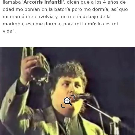
llamaba '
Arcoíris infantil
', dicen que a los 4 años de
edad me ponían en la batería pero me dormía, así que
mi mamá me envolvía y me metía debajo de la
marimba, eso me dormía, para mí la música es mi
vida".