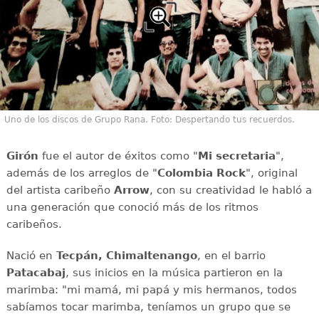
Uno de los discos de Grupo Rana. Foto: Despertando tus recuerdos.
Girón
fue el autor de éxitos como "
Mi secretaria
",
además de los arreglos de "
Colombia Rock
", original
del artista caribeño
Arrow
, con su creatividad le habló a
una generación que conoció más de los ritmos
caribeños.
Nació en
Tecpán, Chimaltenango
, en el barrio
Patacabaj
, sus inicios en la música partieron en la
marimba: "mi mamá, mi papá y mis hermanos, todos
sabíamos tocar marimba, teníamos un grupo que se