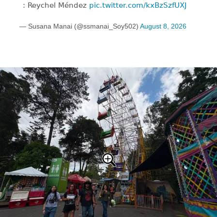
: Reychel Méndez
pic.twitter.com/kxBzSzfUXJ
— Susana Manai (@ssmanai_Soy502)
August 8, 2026