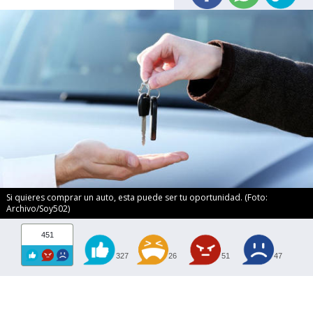
Si quieres comprar un auto, esta puede ser tu oportunidad. (Foto:
Archivo/Soy502)
451
327
26
51
47