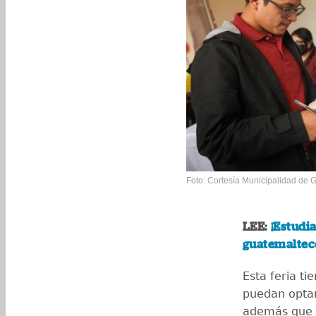
Foto: Cortesía Municipalidad de
LEE:
¡Estudi
guatemaltec
Esta feria t
puedan optar
además que 