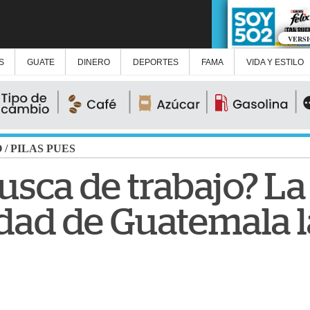
VERS
S
GUATE
DINERO
DEPORTES
FAMA
VIDA Y ESTILO
O
/
PILAS PUES
usca de trabajo? La
dad de Guatemala l