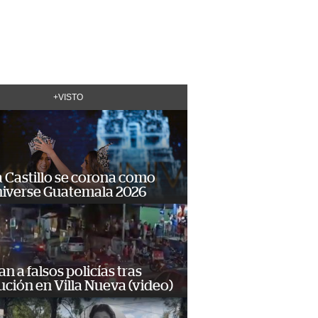
+VISTO
 Castillo se corona como
niverse Guatemala 2026
n a falsos policías tras
ción en Villa Nueva (video)