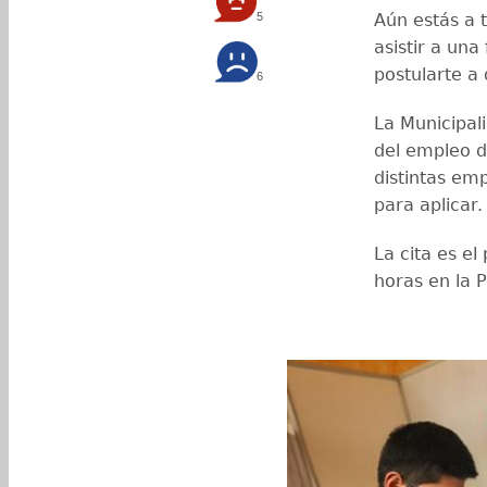
5
Aún estás a 
asistir a una
postularte a 
6
La Municipal
del empleo 
distintas em
para aplicar.
La cita es e
horas en la 