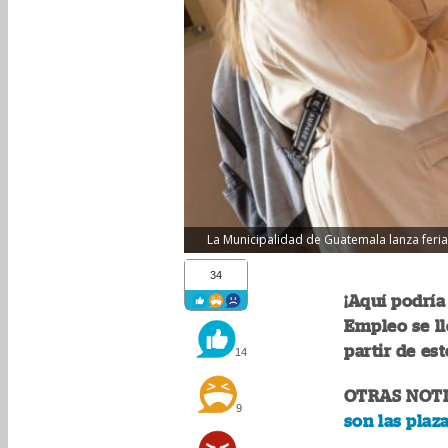
La Municipalidad de Guatemala lanza feria 
34
¡Aquí podría
Empleo se l
partir de est
14
OTRAS NOTI
9
son las plaz