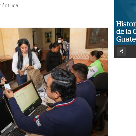
céntrica.
Histor
de la 
Guat