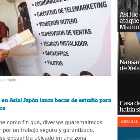
Así fue
ataque
Miamo
Nansan
de Xel
 Guatemala
a en Asia! Japón lanza becas de estudio para
Casa d
os
había s
iene como fin que, diversos guatemaltecos
ESPECIAL
 por un trabajo seguro y garantizado,
se encuentra ubicado en una zona