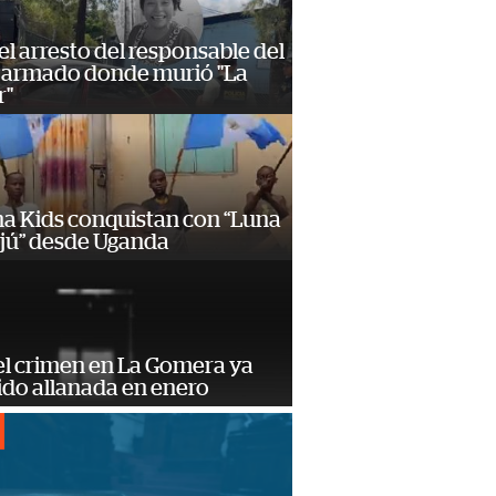
 el arresto del responsable del
 armado donde murió "La
r"
a Kids conquistan con “Luna
ajú” desde Uganda
el crimen en La Gomera ya
ido allanada en enero