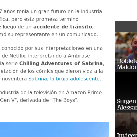
7 años tenía un gran futuro en la industria
ica, pero esta promesa terminó
 luego de un
accidente de tránsito
,
rmó su representante en un comunicado.
conocido por sus interpretaciones en una
e de Netflix, interpretando a Ambrose
Doblet
la serie
Chilling Adventures of Sabrina
,
Maldon
retación de los cómics que dieron vida a la
e noventera
Sabrina, la bruja adolescente
.
industria de la televisión en Amazon Prime
 "Gen V", derivada de "The Boys".
Surgen 
Alessan
Imágene