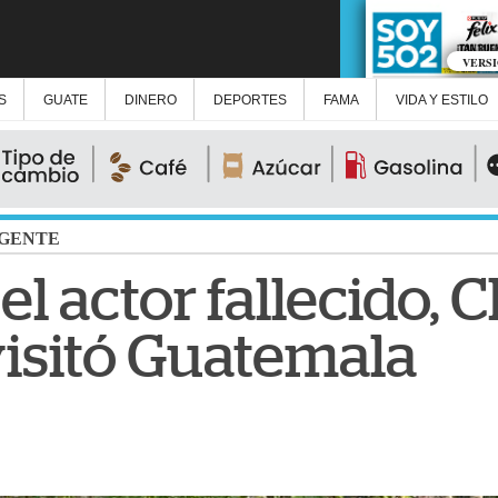
VERS
S
GUATE
DINERO
DEPORTES
FAMA
VIDA Y ESTILO
GENTE
el actor fallecido,
isitó Guatemala