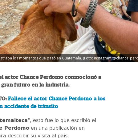
 mostraba los momentos que pasó en Guatemala. (Foto: Instagram/@chance_pe
el actor Chance Perdomo conmocionó a
 gran futuro en la industria.
TO:
Fallece el actor Chance Perdomo a los
n accidente de tránsito
atemalteca
", esto fue lo que escribió el
e Perdomo
en una publicación en
a describir su visita al país.