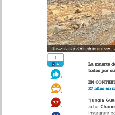
El actor compartió un metraje en el que
5
La muerte d
todos por su
2
EN CONTEX
27 años en u
0
"
Jungla Gu
0
actor
Chanc
Instagram par