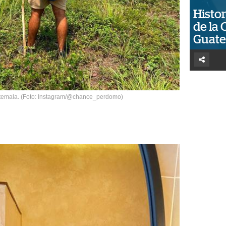
Histor
de la 
Guat
temala. (Foto: Instagram/@chance_perdomo)