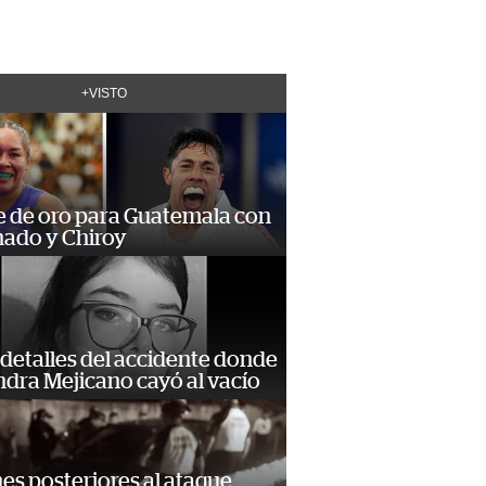
+VISTO
e de oro para Guatemala con
ado y Chiroy
detalles del accidente donde
dra Mejicano cayó al vacío
s posteriores al ataque