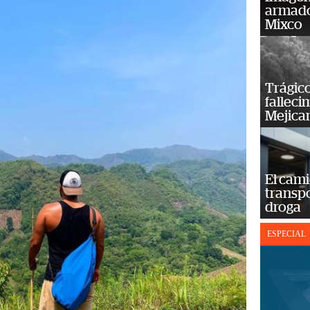
armado
Mixco
Trágico
falleci
Mejica
El cam
transp
droga
ESPECIAL