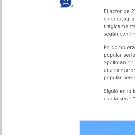
3
El actor de 2
cinematográf
trágicamente
según confi
Perdomo era 
popular seri
Spellman en 
una reinterp
popular seri
Siguió en la 
con la serie