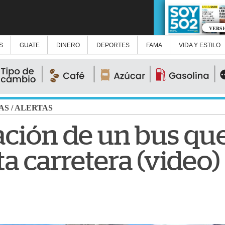
VERS
S
GUATE
DINERO
DEPORTES
FAMA
VIDA Y ESTILO
AS
/
ALERTAS
ación de un bus qu
a carretera (video)