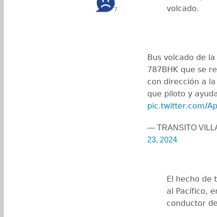
volcado.
7
Bus volcado de l
787BHK que se rep
con dirección a l
que piloto y ayud
pic.twitter.com/
— TRANSITO VIL
23, 2024
El hecho de t
al Pacífico, 
conductor de