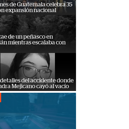
mes de Guatemala celebra 35
on expansión nacional
cae de un peñasco en
lán mientras escalaba con
detalles del accidente donde
dra Mejicano cayó al vacío