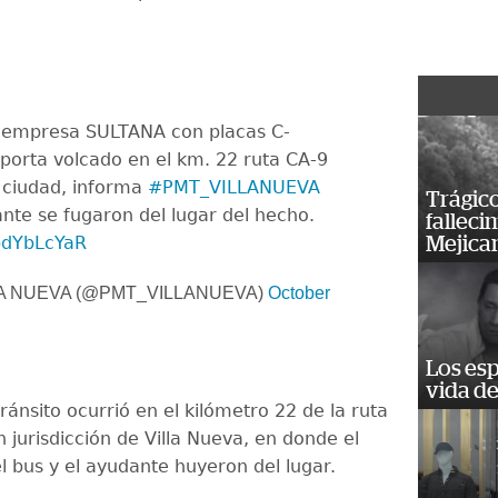
a empresa SULTANA con placas C-
orta volcado en el km. 22 ruta CA-9
a ciudad, informa
#PMT_VILLANUEVA
Trágico
ante se fugaron del lugar del hecho.
falleci
ApdYbLcYaR
Mejica
LA NUEVA (@PMT_VILLANUEVA)
October
Los esp
vida de
ránsito ocurrió en el kilómetro 22 de la ruta
en jurisdicción de Villa Nueva, en donde el
l bus y el ayudante huyeron del lugar.