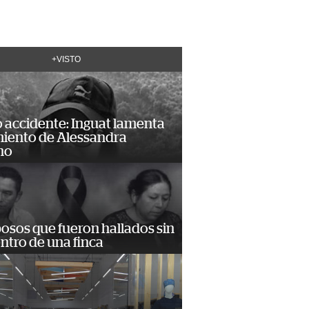
+VISTO
 accidente: Inguat lamenta
miento de Alessandra
no
osos que fueron hallados sin
ntro de una finca