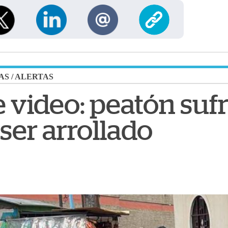
AS
/
ALERTAS
 video: peatón sufr
 ser arrollado