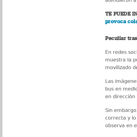
atendieron a
TE PUEDE I
provoca cola
Peculiar tra
En redes soci
muestra la p
movilizado d
Las imágenes
bus en medio 
en dirección 
Sin embargo,
correcta y l
observa en e