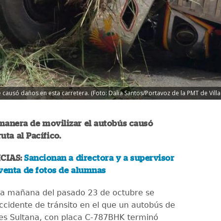
 causó daños en esta carretera. (Foto: Dalia Santos/Portavoz de la PMT de Vill
manera de movilizar el autobús causó
uta al Pacífico.
CIAS:
Sancionan a directora y a supervisor
venta de fotos de alumnas
la mañana del pasado 23 de octubre se
accidente de tránsito en el que un autobús de
tes Sultana, con placa C-787BHK terminó