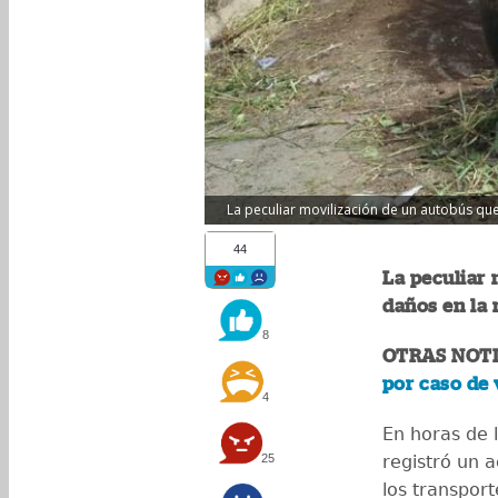
La peculiar movilización de un autobús que
44
La peculiar 
daños en la r
8
OTRAS NOTI
por caso de 
4
En horas de 
25
registró un 
los transpor