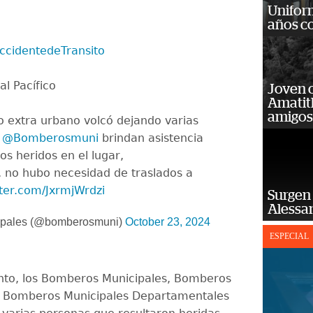
Unifor
años c
ccidentedeTransito
al Pacífico
Joven 
Amatit
amigos
io extra urbano volcó dejando varias
.
@Bomberosmuni
brindan asistencia
los heridos en el lugar,
 no hubo necesidad de traslados a
tter.com/JxrmjWrdzi
Surgen 
Alessan
ipales (@bomberosmuni)
October 23, 2024
ESPECIAL
to, los Bomberos Municipales, Bomberos
y Bomberos Municipales Departamentales