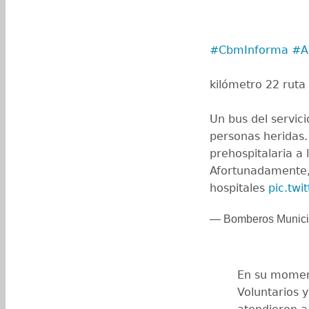
#CbmInforma
#A
kilómetro 22 ruta 
Un bus del servic
personas heridas
prehospitalaria a 
Afortunadamente,
hospitales
pic.twi
— Bomberos Munic
En su momen
Voluntarios 