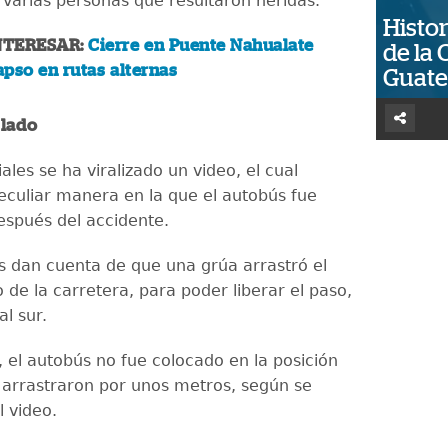
 varias personas que resultaron heridas.
Histor
NTERESAR:
Cierre en Puente Nahualate
de la 
pso en rutas alternas
Guat
slado
ales se ha viralizado un video, el cual
eculiar manera en la que el autobús fue
espués del accidente.
 dan cuenta de que una grúa arrastró el
de la carretera, para poder liberar el paso,
al sur.
 el autobús no fue colocado en la posición
o arrastraron por unos metros, según se
l video.