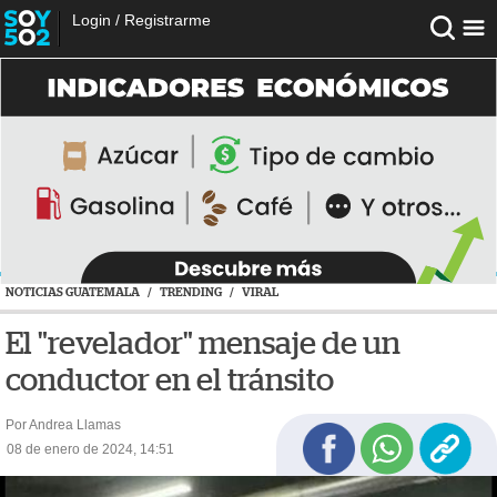
Login
/
Registrarme
NOTICIAS GUATEMALA
/
TRENDING
/
VIRAL
El "revelador" mensaje de un
conductor en el tránsito
Por Andrea Llamas
08 de enero de 2024, 14:51