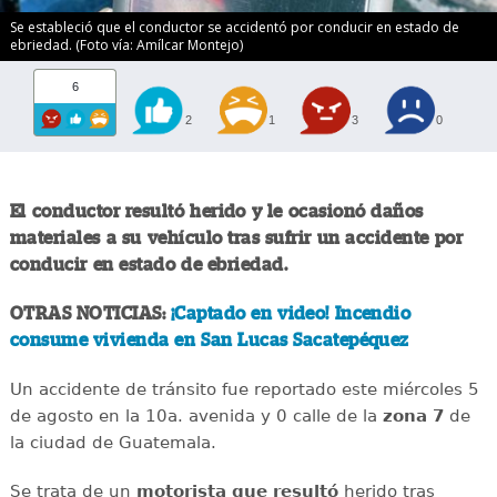
Se estableció que el conductor se accidentó por conducir en estado de
ebriedad. (Foto vía: Amílcar Montejo)
6
2
1
3
0
El conductor resultó herido y le ocasionó daños
materiales a su vehículo tras sufrir un accidente por
conducir en estado de ebriedad.
OTRAS NOTICIAS:
¡Captado en video! Incendio
consume vivienda en San Lucas Sacatepéquez
Un accidente de tránsito fue reportado este miércoles 5
de agosto en la 10a. avenida y 0 calle de la
zona 7
de
la ciudad de Guatemala.
Se trata de un
motorista que resultó
herido tras