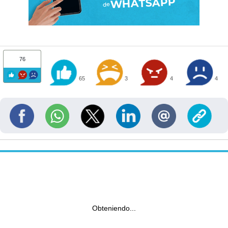
76
65
3
4
4
Obteniendo...