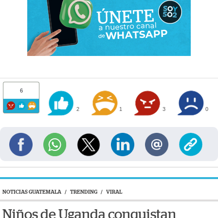
6
2
1
3
0
NOTICIAS GUATEMALA
/
TRENDING
/
VIRAL
Niños de Uganda conquistan