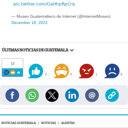
pic.twitter.com/GaHhpRpCrq
— Museo Guatemalteco de Internet (@InternetMuseo)
December 18, 2023
ÚLTIMAS NOTICIAS DE GUATEMALA
12
2
3
1
6
NOTICIAS GUATEMALA
/
NOTICIAS
/
ALERTAS