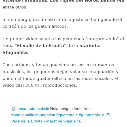
Vicente Fernández
,
Los Tigres del Norte
,
Banda MS
entre otros.
Sin embargo, desde este 3 de agosto se han ganado el
corazón de los guatemaltecos.
Un primer video se ve a los pequeños "interpretando" el
tema "
El valle de la Ermita
" de la
marimba
Shigualita
.
Con cartones y botes que simulan ser instrumentos
musicales, los pequeños dejan volar su imaginación y
ponen el toque guatemalteco en las redes sociales. El
video casi 350 mil reproducciones.
@nansanadancekids
Hola amigos fans from
#nansanakidsfoundation
#guatemala
#guatemala
♬ El
Valle de la Ermita - Marimba Shigualita