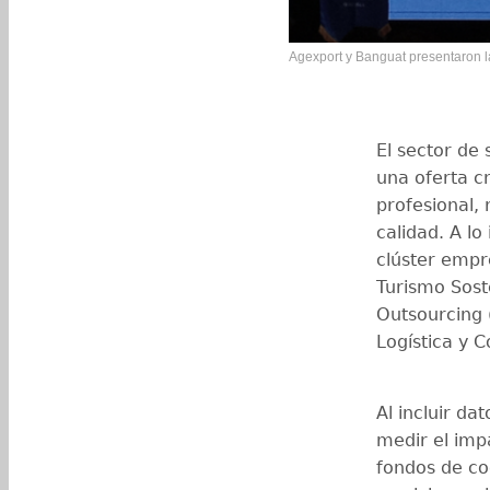
Agexport y Banguat presentaron l
El sector de
una oferta cr
profesional, 
calidad. A l
clúster empr
Turismo Sost
Outsourcing 
Logística y 
Al incluir da
medir el imp
fondos de co