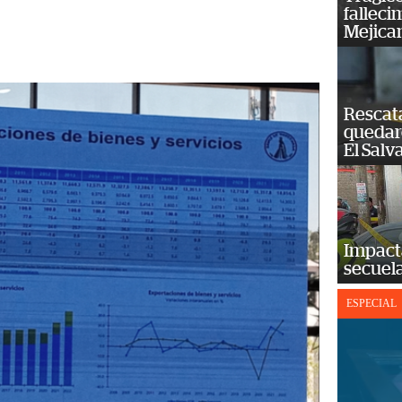
falleci
Mejica
Rescat
quedaro
El Salv
Impact
secuela
ESPECIAL