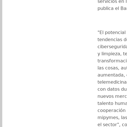
servicios en 
publica el 
"El potencial
tendencias d
cibersegurid
y limpieza, t
transformació
las cosas, au
aumentada, e
telemedicina
con datos dur
nuevos merca
talento human
cooperación
mipymes, las
el sector", c