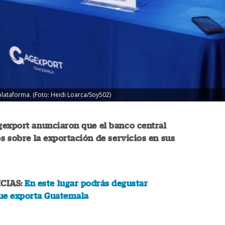
lataforma. (Foto: Heidi Loarca/Soy502)
gexport anunciaron que el banco central
os sobre la exportación de servicios en sus
CIAS:
En este lugar podrás degustar
ue exporta Guatemala