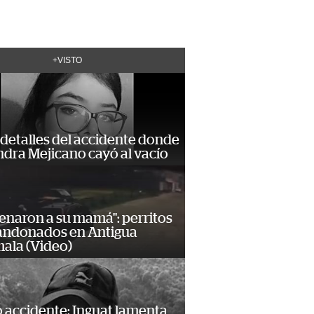
+VISTO
detalles del accidente donde
dra Mejicano cayó al vacío
enaron a su mamá": perritos
andonados en Antigua
ala (Video)
 accidente: Inguat lamenta