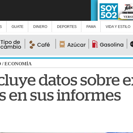
VERS
S
GUATE
DINERO
DEPORTES
FAMA
VIDA Y ESTILO
O
/
ECONOMÍA
cluye datos sobre 
s en sus informes