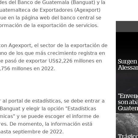
des del Banco de Guatemala (Banguat) y la
uatemalteca de Exportadores (Agexport)
ue en la página web del banco central se
formación de la exportación de servicios.
on Agexport, el sector de la exportación de
 uno de los que más crecimiento registra en
que pasó de exportar US$2,226 millones en
Surgen 
Alessan
756 millones en 2022.
"Enven
 al portal de estadísticas, se debe entrar a
son ab
Guatem
Banguat y elegir la opción "Estadísticas
icas" y se puede escoger el informe de
res. De momento, la información está
hasta septiembre de 2022.
Trágico