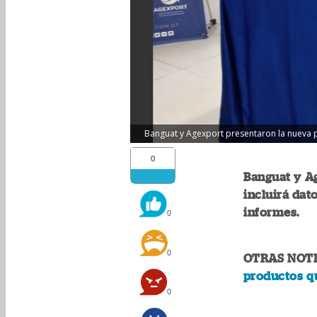
Banguat y Agexport presentaron la nueva p
0
Banguat y A
incluirá dat
informes.
0
0
OTRAS NOTI
productos q
0