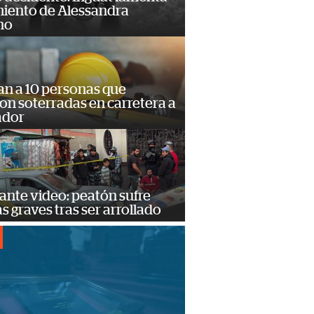
miento de Alessandra
no
an a 10 personas que
n soterradas en carretera a
ador
ante video: peatón sufre
s graves tras ser arrollado