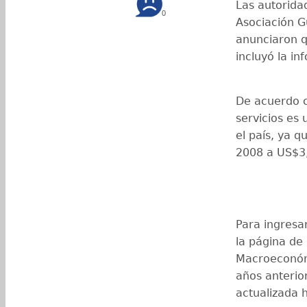
Las autorida
0
Asociación G
anunciaron q
incluyó la in
De acuerdo c
servicios es
el país, ya 
2008 a US$3,
Para ingresar
la página de 
Macroeconóm
años anterio
actualizada 