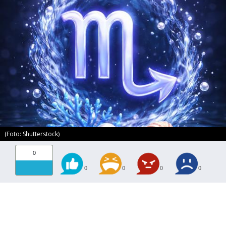
(Foto: Shutterstock)
0
0
0
0
0