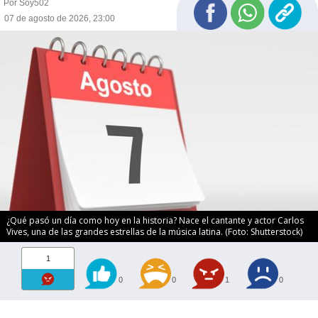
Por Soy502
07 de agosto de 2026, 23:00
¿Qué pasó un día como hoy en la historia? Nace el cantante y actor Carlos
Vives, una de las grandes estrellas de la música latina. (Foto: Shutterstock)
1
0
0
1
0