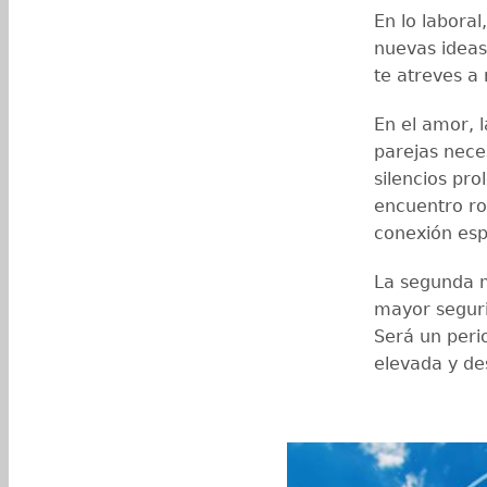
En lo laboral
nuevas ideas
te atreves a
En el amor, 
parejas nece
silencios pro
encuentro r
conexión espi
La segunda m
mayor seguri
Será un peri
elevada y de