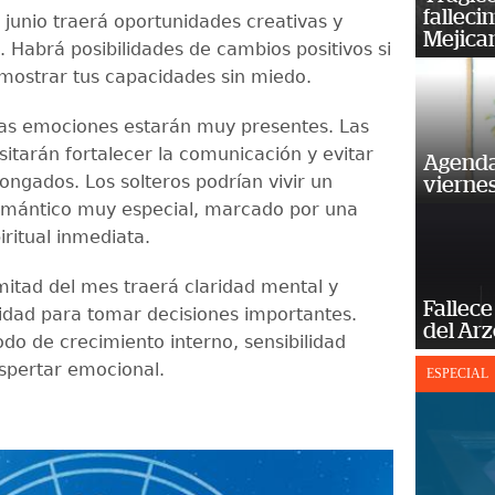
falleci
, junio traerá oportunidades creativas y
Mejica
. Habrá posibilidades de cambios positivos si
 mostrar tus capacidades sin miedo.
las emociones estarán muy presentes. Las
sitarán fortalecer la comunicación y evitar
Agenda
longados. Los solteros podrían vivir un
vierne
omántico muy especial, marcado por una
ritual inmediata.
itad del mes traerá claridad mental y
Fallece
dad para tomar decisiones importantes.
del Ar
odo de crecimiento interno, sensibilidad
spertar emocional.
ESPECIAL