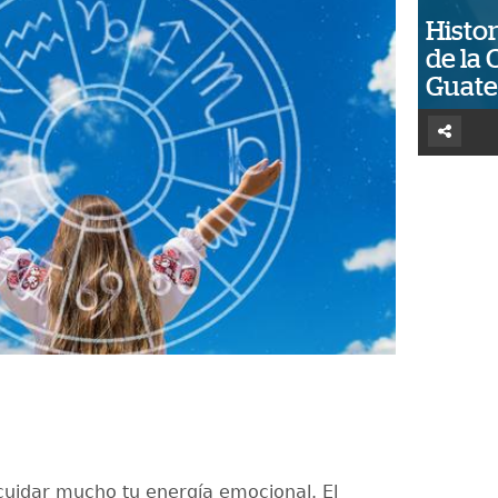
Histor
de la 
Guat
cuidar mucho tu energía emocional. El