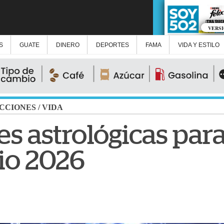
VERS
S
GUATE
DINERO
DEPORTES
FAMA
VIDA Y ESTILO
CCIONES
/
VIDA
s astrológicas para
io 2026