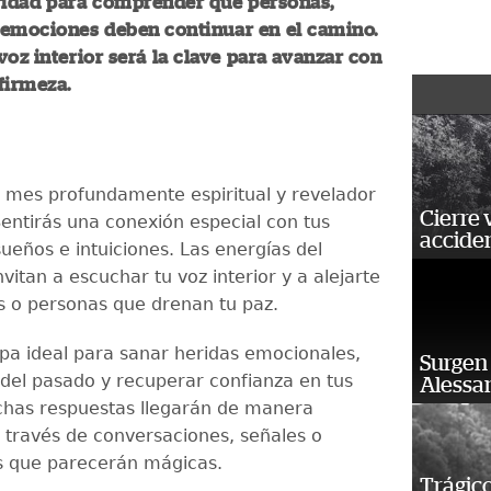
ridad para comprender qué personas,
 emociones deben continuar en el camino.
voz interior será la clave para avanzar con
firmeza.
n mes profundamente espiritual y revelador
Cierre 
Sentirás una conexión especial con tus
acciden
ueños e intuiciones. Las energías del
nvitan a escuchar tu voz interior y a alejarte
 o personas que drenan tu paz.
pa ideal para sanar heridas emocionales,
Surgen 
s del pasado y recuperar confianza en tus
Alessan
chas respuestas llegarán de manera
 través de conversaciones, señales o
s que parecerán mágicas.
Trágico