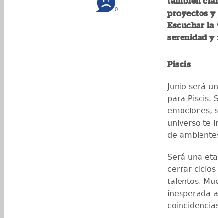
también cla
0
proyectos y
Escuchar la 
serenidad y 
Piscis
Junio será u
para Piscis. 
emociones, s
universo te i
de ambientes
Será una eta
cerrar ciclo
talentos. Mu
inesperada a
coincidencia