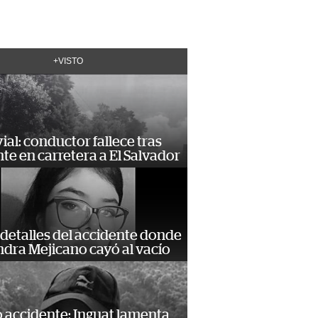
+VISTO
vial: conductor fallece tras
te en carretera a El Salvador
detalles del accidente donde
dra Mejicano cayó al vacío
 accidente: Inguat lamenta