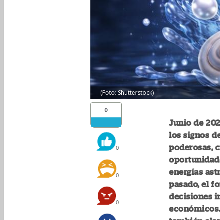
(Foto: Shutterstock)
0
Junio de 202
los signos d
poderosas, 
0
oportunidade
energías ast
0
pasado, el f
decisiones i
0
económicos.