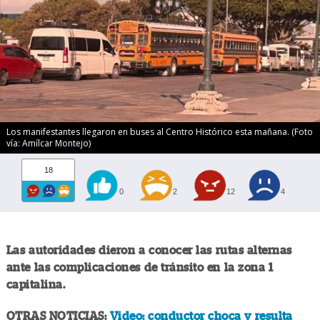
Los manifestantes llegaron en buses al Centro Histórico esta mañana. (Foto
vía: Amílcar Montejo)
18
0
2
12
4
Las autoridades dieron a conocer las rutas alternas
ante las complicaciones de tránsito en la zona 1
capitalina.
OTRAS NOTICIAS:
Video: conductor choca y resulta