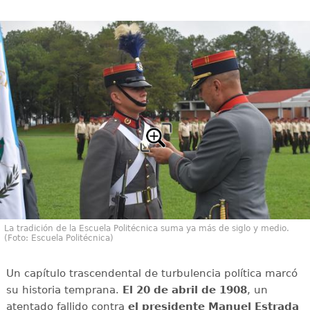
La tradición de la Escuela Politécnica suma ya más de siglo y medio.
(Foto: Escuela Politécnica)
Un capítulo trascendental de turbulencia política marcó
su historia temprana.
El 20 de abril de 1908
, un
atentado fallido contra
el presidente Manuel Estrada