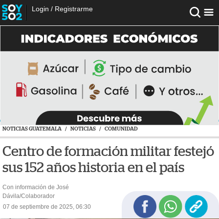
Login
/
Registrarme
NOTICIAS GUATEMALA
/
NOTICIAS
/
COMUNIDAD
Centro de formación militar festejó
sus 152 años historia en el país
Con información de José
Dávila/Colaborador
07 de septiembre de 2025, 06:30