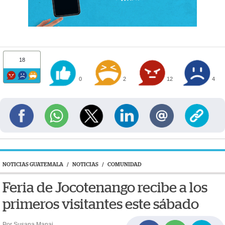
18
0
2
12
4
NOTICIAS GUATEMALA
/
NOTICIAS
/
COMUNIDAD
Feria de Jocotenango recibe a los
primeros visitantes este sábado
Por Susana Manai