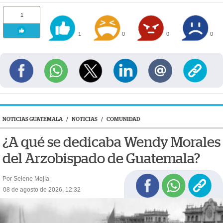
1
1
0
0
0
NOTICIAS GUATEMALA
/
NOTICIAS
/
COMUNIDAD
¿A qué se dedicaba Wendy Morales
del Arzobispado de Guatemala?
Por Selene Mejía
08 de agosto de 2026, 12:32