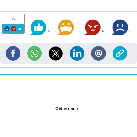
19
2
1
5
11
Obteniendo...