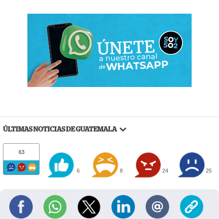
ÚLTIMAS NOTICIAS DE GUATEMALA
63
6
8
24
25