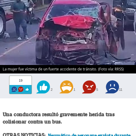
La mujer fue víctima de un fuerte accidente de tránsito. (Foto vía: RRSS)
19
2
1
5
11
Una conductora resultó gravemente herida tras
colisionar contra un bus.
OTRAS NOTICIAS:
Neumático de aeronave explota durante