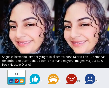
Según el hermano, Kimberly ingresó al centro hospitalario con 39 semanas
de embarazo acompañada por la hermana mayor. (Imagen: vía José Luis
Pos / Nuestro Diario)
63
6
8
24
25