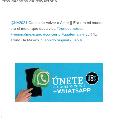
tras décadas de trayectoria.
@hlv2021
Ganas de Volver a Amar || Ella era mi mundo,
era el motor que daba vida
#tronodemexico
#regionalmexicano
#concierto
#guatemala
#fyp
@El
Trono De Mexico
♬ sonido original - Leo V.