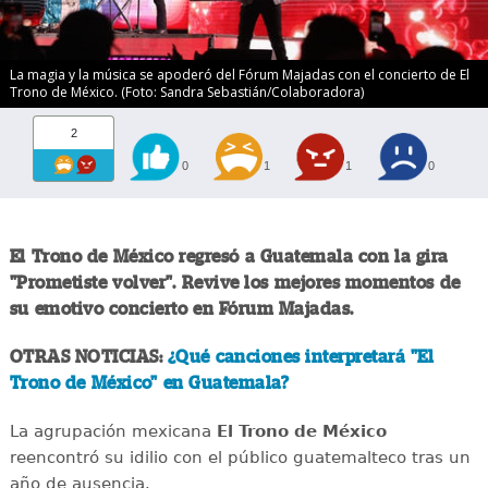
La magia y la música se apoderó del Fórum Majadas con el concierto de El
Trono de México. (Foto: Sandra Sebastián/Colaboradora)
2
0
1
1
0
El Trono de México regresó a Guatemala con la gira
"Prometiste volver". Revive los mejores momentos de
su emotivo concierto en Fórum Majadas.
OTRAS NOTICIAS:
¿Qué canciones interpretará "El
Trono de México" en Guatemala?
La agrupación mexicana
El Trono de México
reencontró su idilio con el público guatemalteco tras un
año de ausencia.