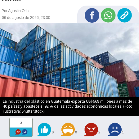
Por Agustín Ortiz
06 de agosto de 2026, 23:30
La industria del plástico en Guatemala exporta US$668 millones a más de
40 países y abastece el 92 % de las actividades económicas locales. (Foto
ilustrativa: Shutterstock)
3
0
0
2
1