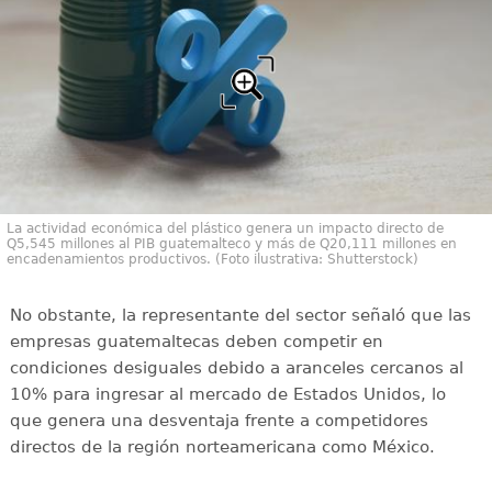
La actividad económica del plástico genera un impacto directo de
Q5,545 millones al PIB guatemalteco y más de Q20,111 millones en
encadenamientos productivos. (Foto ilustrativa: Shutterstock)
No obstante, la representante del sector señaló que las
empresas guatemaltecas deben competir en
condiciones desiguales debido a aranceles cercanos al
10% para ingresar al mercado de Estados Unidos, lo
que genera una desventaja frente a competidores
directos de la región norteamericana como México.