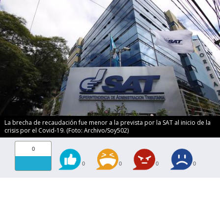
La brecha de recaudación fue menor a la prevista por la SAT al inicio de la
crisis por el Covid-19. (Foto: Archivo/Soy502)
0
0
0
0
0