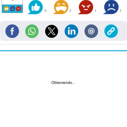
0
2
1
2
Obteniendo...