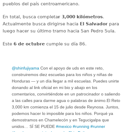
pueblos del país centroamericano.
En total, busca completa
r 3,000 kilómetros
.
Actualmente busca dirigirse hacia
El Salvador
para
luego hacer su último tramo hacia San Pedro Sula.
Este
6 de octubre
cumple su día 86.
@shinfujiyama
Con el apoyo de uds en este reto,
construiremos diez escuelas para los niños y niñas de
Honduras — y un día llegar a mil escuelas. Puedes unirte
donando al link oficial en mi bio y abajo en los
comentarios, convirtiéndote en un patrocinador o saliendo
a las calles para darme agua o palabras de ánimo.El Reto
3,000 km comienza el 15 de julio desde Reynosa. Juntos,
podemos hacer lo imposible para los niños. Porqué ya
demostramos en Chamelecón y en Tegucigalpa que
unidos… SÍ SE PUEDE
#mexico
#running
#runner