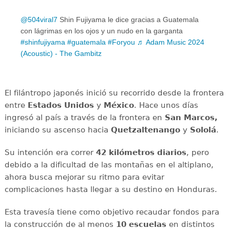
@504viral7
Shin Fujiyama le dice gracias a Guatemala
con lágrimas en los ojos y un nudo en la garganta
#shinfujiyama
#guatemala
#Foryou
♬ Adam Music 2024
(Acoustic) - The Gambitz
El filántropo japonés inició su recorrido desde la frontera
entre
Estados Unidos
y
México
. Hace unos días
ingresó al país a través de la frontera en
San Marcos,
iniciando su ascenso hacia
Quetzaltenango
y
Sololá
.
Su intención era correr
42 kilómetros diarios
, pero
debido a la dificultad de las montañas en el altiplano,
ahora busca mejorar su ritmo para evitar
complicaciones hasta llegar a su destino en Honduras.
Esta travesía tiene como objetivo recaudar fondos para
la construcción de al menos
10 escuelas
en distintos