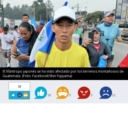
El filántropo japonés se ha visto afectado por los terrenos montañosos de
Guatemala. (Foto: Facebook/Shin Fujiyama)
38
18
5
3
12