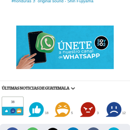
#honduras
♬ original sound - Shin Fujiyama
ÚLTIMAS NOTICIAS DE GUATEMALA
38
18
5
3
12