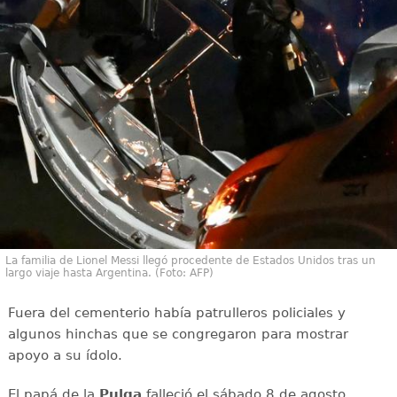
La familia de Lionel Messi llegó procedente de Estados Unidos tras un
largo viaje hasta Argentina. (Foto: AFP)
Fuera del cementerio había patrulleros policiales y
algunos hinchas que se congregaron para mostrar
apoyo a su ídolo.
El papá de la
Pulga
falleció el sábado 8 de agosto,