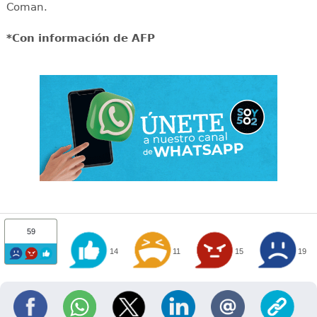
Coman.
*Con información de AFP
59
14
11
15
19