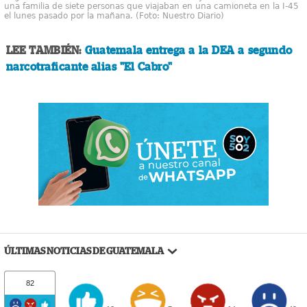
una familia de siete personas que viajaban en una camioneta en la I-45
el lunes pasado por la mañana. (Foto: Nuestro Diario)
LEE TAMBIÉN:
Guatemala entrega a la DEA a segundo
narcotraficante alias "El Cabro"
ÚLTIMAS NOTICIAS DE GUATEMALA
82