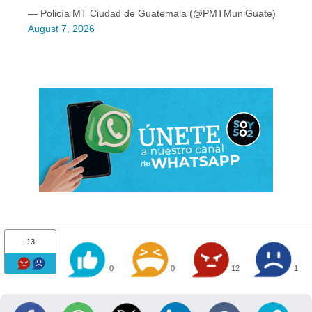
— Policía MT Ciudad de Guatemala (@PMTMuniGuate)
August 7, 2026
13
0
0
12
1