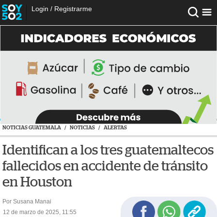
Login
/
Registrarme
NOTICIAS GUATEMALA
/
NOTICIAS
/
ALERTAS
Identifican a los tres guatemaltecos
fallecidos en accidente de tránsito
en Houston
Por Susana Manai
12 de marzo de 2025, 11:55