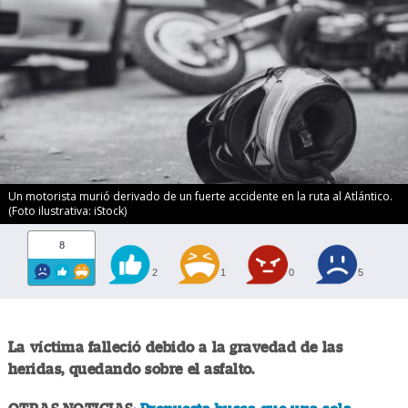
Un motorista murió derivado de un fuerte accidente en la ruta al Atlántico.
(Foto ilustrativa: iStock)
8
2
1
0
5
La víctima falleció debido a la gravedad de las
heridas, quedando sobre el asfalto.