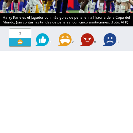
Harry Kane es el jugador con más goles de penal en la historia de la Copa del
Mundo, (sin contar las tandas de penales) con cinco anotaciones. (Foto: AFP)
2
0
2
0
0