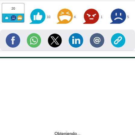
20
10
4
1
5
Obteniendo...