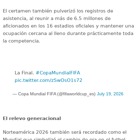
El certamen también pulverizó los registros de
asistencia, al reunir a más de 6.5 millones de
aficionados en los 16 estadios oficiales y mantener una
ocupación cercana al lleno durante prácticamente toda
la competencia.
La Final. ️
#CopaMundialFIFA
pic.twitter.com/zSwOsO1s72
— Copa Mundial FIFA (@fifaworldcup_es)
July 19, 2026
El relevo generacional
Norteamérica 2026 también será recordado como el
Mundial que simbolizó el cambio de era en el futbol