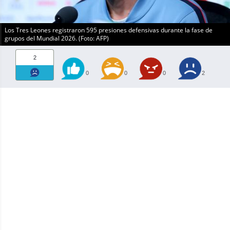
Los Tres Leones registraron 595 presiones defensivas durante la fase de
grupos del Mundial 2026. (Foto: AFP)
2
0
0
0
2