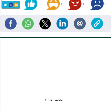
10
4
1
5
Obteniendo...