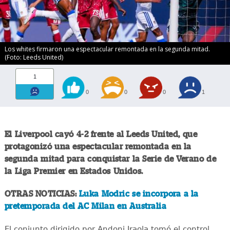
Los whites firmaron una espectacular remontada en la segunda mitad.
(Foto: Leeds United)
1
0
0
0
1
El Liverpool cayó 4-2 frente al Leeds United, que
protagonizó una espectacular remontada en la
segunda mitad para conquistar la Serie de Verano de
la Liga Premier en Estados Unidos.
OTRAS NOTICIAS:
Luka Modric se incorpora a la
pretemporada del AC Milan en Australia
El conjunto dirigido por Andoni Iraola tomó el control