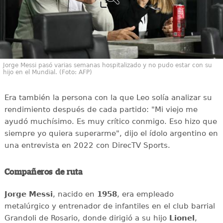
Jorge Messi pasó varias semanas hospitalizado y no pudo estar con su
hijo en el Mundial. (Foto: AFP)
Era también la persona con la que Leo solía analizar su
rendimiento después de cada partido: "Mi viejo me
ayudó muchísimo. Es muy crítico conmigo. Eso hizo que
siempre yo quiera superarme", dijo el ídolo argentino en
una entrevista en 2022 con DirecTV Sports.
Compañeros de ruta
Jorge Messi
, nacido en
1958
, era empleado
metalúrgico y entrenador de infantiles en el club barrial
Grandoli de Rosario, donde dirigió a su hijo
Lionel
,