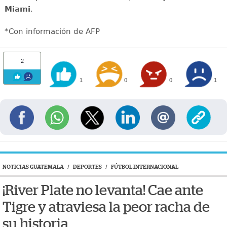
Miami
.
*Con información de AFP
2
1
0
0
1
NOTICIAS GUATEMALA
/
DEPORTES
/
FÚTBOL INTERNACIONAL
¡River Plate no levanta! Cae ante
Tigre y atraviesa la peor racha de
su historia