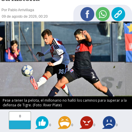
Por Pablo Arrivillaga
09 de agosto de 2026, 00:20
Pese a tener la pelota, el millonario no halló los caminos para superar a la
defensa de Tigre. (Foto: River Plate)
0
0
0
0
0