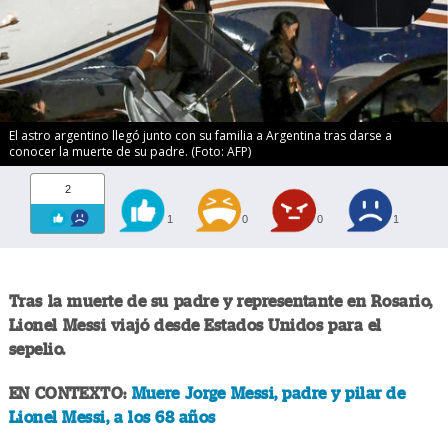
El astro argentino llegó junto con su familia a Argentina tras darse a
conocer la muerte de su padre. (Foto: AFP)
2
1
0
0
1
Tras la muerte de su padre y representante en Rosario,
Lionel Messi
viajó desde Estados Unidos para el
sepelio.
EN CONTEXTO:
Muere Jorge Messi, padre y pilar de
Lionel Messi, a los 68 años