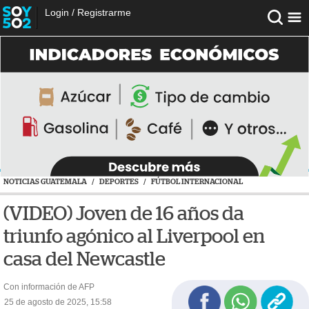
Login
/
Registrarme
NOTICIAS GUATEMALA
/
DEPORTES
/
FÚTBOL INTERNACIONAL
(VIDEO) Joven de 16 años da
triunfo agónico al Liverpool en
casa del Newcastle
Con información de AFP
25 de agosto de 2025, 15:58