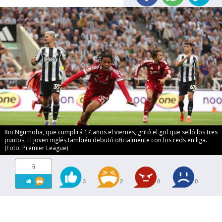
Rio Ngumoha, que cumplirá 17 años el viernes, gritó el gol que selló los tres
puntos. El joven inglés también debutó oficialmente con los reds en liga.
(Foto: Premier League)
5
3
2
0
0