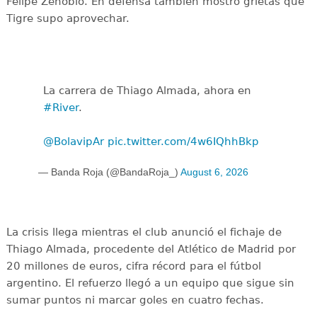
Felipe Zenobio. En defensa también mostró grietas que
Tigre supo aprovechar.
La carrera de Thiago Almada, ahora en
#River
.
@BolavipAr
pic.twitter.com/4w6IQhhBkp
— Banda Roja (@BandaRoja_)
August 6, 2026
La crisis llega mientras el club anunció el fichaje de
Thiago Almada, procedente del Atlético de Madrid por
20 millones de euros, cifra récord para el fútbol
argentino. El refuerzo llegó a un equipo que sigue sin
sumar puntos ni marcar goles en cuatro fechas.