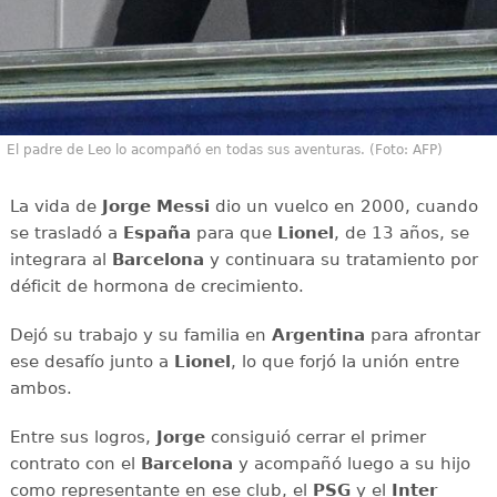
El padre de Leo lo acompañó en todas sus aventuras. (Foto: AFP)
La vida de
Jorge Messi
dio un vuelco en 2000, cuando
se trasladó a
España
para que
Lionel
, de 13 años, se
integrara al
Barcelona
y continuara su tratamiento por
déficit de hormona de crecimiento.
Dejó su trabajo y su familia en
Argentina
para afrontar
ese desafío junto a
Lionel
, lo que forjó la unión entre
ambos.
Entre sus logros,
Jorge
consiguió cerrar el primer
contrato con el
Barcelona
y acompañó luego a su hijo
como representante en ese club, el
PSG
y el
Inter