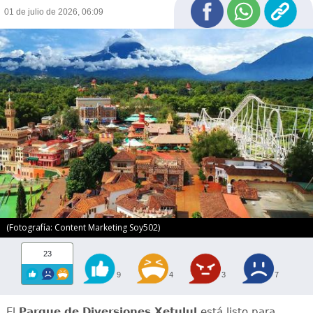
01 de julio de 2026, 06:09
(Fotografía: Content Marketing Soy502)
23
9
4
3
7
El
Parque de Diversiones Xetulul
está listo para