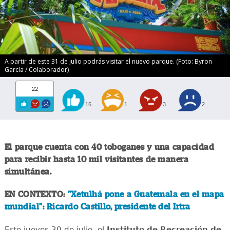
A partir de este 31 de julio podrás visitar el nuevo parque. (Foto: Byron
García / Colaborador)
22
16
1
3
2
El parque cuenta con 40 toboganes y una capacidad
para recibir hasta 10 mil visitantes de manera
simultánea.
EN CONTEXTO:
"Xetulhá pone a Guatemala en el mapa
mundial": Ricardo Castillo, presidente del Irtra
Este jueves 30 de julio, el
Instituto de Recreación de