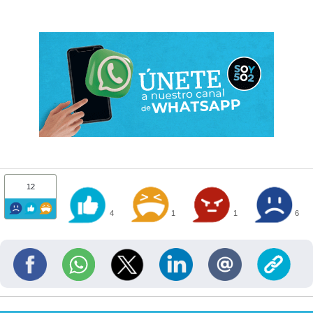
12
4
1
1
6