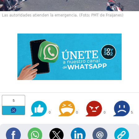
Las autoridades atienden la emergencia. (Foto: PMT de Fraijanes)
5
0
0
0
5