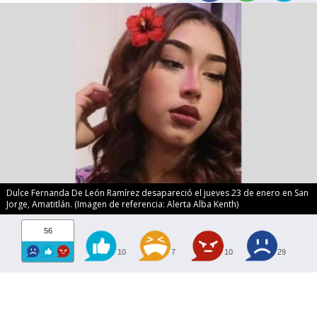
Dulce Fernanda De León Ramírez desapareció el jueves 23 de enero en San
Jorge, Amatitlán. (Imagen de referencia: Alerta Alba Kenth)
56
10
7
10
29