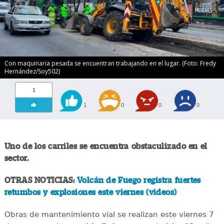
Con maquinaria pesada se encuentran trabajando en el lugar. (Foto: Fredy
Hernández/Soy502)
1
1
0
0
0
Uno de los carriles se encuentra obstaculizado en el
sector.
OTRAS NOTICIAS:
Volcán de Fuego registra fuertes
retumbos y explosiones este viernes (videos)
Obras de mantenimiento vial se realizan este viernes 7