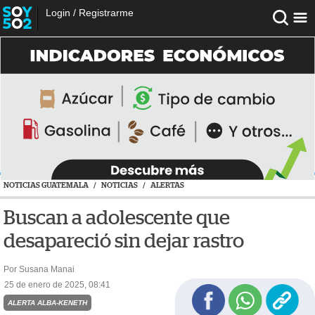
Login
/
Registrarme
NOTICIAS GUATEMALA
/
NOTICIAS
/
ALERTAS
Buscan a adolescente que
desapareció sin dejar rastro
Por Susana Manai
25 de enero de 2025, 08:41
ALERTA ALBA-KENETH