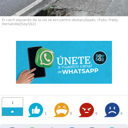
El carril izquierdo de la vía se encuentra obstaculizado. (Foto: Fredy
Hernández/Soy502)
1
1
0
0
0