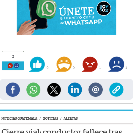
2
0
0
1
1
NOTICIAS GUATEMALA
/
NOTICIAS
/
ALERTAS
Cierre vial: conductor fallece tras