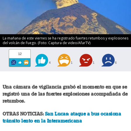
La mañana de este viernes se ha registrado fuertes retumbos y explosiones
del volcán de Fuego. (Foto: Captura de video/AfarTV)
12
4
1
1
6
Una cámara de vigilancia grabó el momento en que se
registró una de las fuertes explosiones acompañada de
retumbos.
OTRAS NOTICIAS:
San Lucas: ataque a bus ocasiona
tránsito lento en la Interamericana