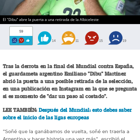
El "Dibu" abre la puerta a una retirada de la Albiceleste
59
14
11
15
19
Tras la derrota en la final del Mundial contra España,
el guardameta argentino Emiliano "Dibu" Martínez
abrió la puerta a una posible retirada de la selección,
en una publicación en Instagram en la que se pregunta
si es momento de "dar un paso al costado".
LEE TAMBIÉN:
Después del Mundial: esto debes saber
sobre el inicio de las ligas europeas
"Soñé que la ganábamos de vuelta, soñé en traerla a
Argentina y hacer historia una vez más", escribió el