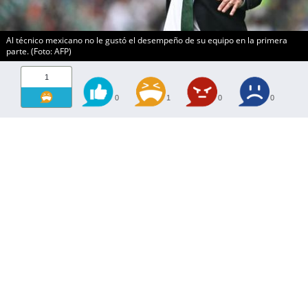
Al técnico mexicano no le gustó el desempeño de su equipo en la primera
parte. (Foto: AFP)
1
0
1
0
0