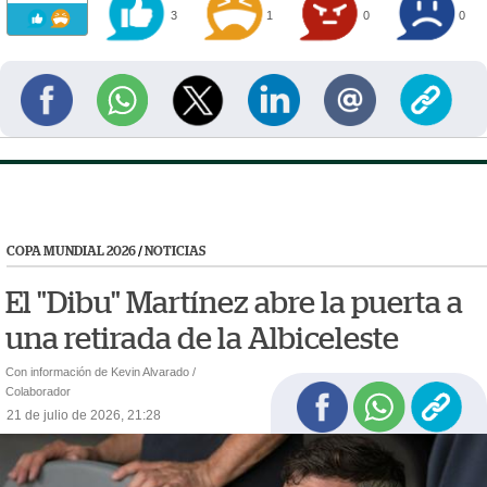
3
1
0
0
COPA MUNDIAL 2026
/
NOTICIAS
El "Dibu" Martínez abre la puerta a
una retirada de la Albiceleste
Con información de Kevin Alvarado /
Colaborador
21 de julio de 2026, 21:28