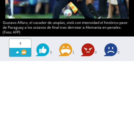
Gustavo Alfaro, el cazador de utopías, vivió con intensidad el histórico pase
de Paraguay a los octavos de final tras derrotar a Alemania en penales.
(Foto: AFP)
4
3
1
0
0