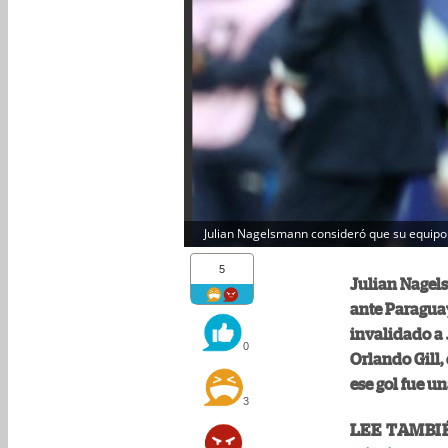
Julian Nagelsmann consideró que su equipo s
5
Julian Nagels
ante Paraguay
invalidado a 
0
Orlando Gill, 
ese gol fue u
3
LEE TAMBI