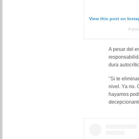
View this post on Inst
A pos
A pesar del en
responsabilid
dura autocríti
"Si te elimin
nivel. Ya no.
hayamos podid
decepcionante