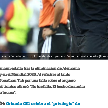
e vio afectado por un gol que, desde su percepción, estuvo mal anulado. (Foto: 
mann estalló tras la eliminación de Alemania
 en el Mundial 2026. Al referirse al tanto
Jonathan Tah por una falta sobre el arquero
el técnico afirmó: "No fue falta. El hecho de anular
na broma".
ÉN:
Orlando Gill celebra el "privilegio" de