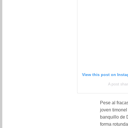
View this post on Inst
A post sh
Pese al fracas
joven timonel
banquillo de D
forma rotunda