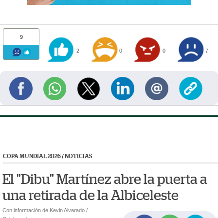
9
2
0
0
7
COPA MUNDIAL 2026
/
NOTICIAS
El "Dibu" Martínez abre la puerta a
una retirada de la Albiceleste
Con información de Kevin Alvarado /