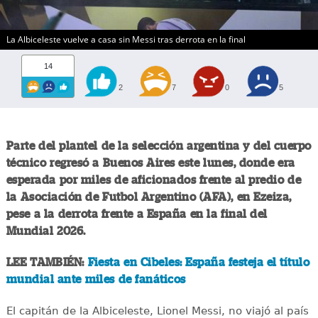
La Albiceleste vuelve a casa sin Messi tras derrota en la final
14
2
7
0
5
Parte del plantel de la selección argentina y del cuerpo
técnico regresó a Buenos Aires este lunes, donde era
esperada por miles de aficionados frente al predio de
la Asociación de Futbol Argentino (AFA), en Ezeiza,
pese a la derrota frente a España en la final del
Mundial 2026.
LEE TAMBIÉN:
Fiesta en Cibeles: España festeja el título
mundial ante miles de fanáticos
El capitán de la Albiceleste, Lionel Messi, no viajó al país