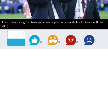
El estratega elogió el trabajo de sus pupilos a pesar de la eliminación. (Foto:
AFP)
0
0
0
0
0