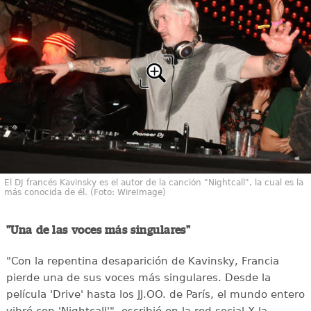
El DJ francés Kavinsky es el autor de la canción "Nightcall", la cual es la
más conocida de él. (Foto: WireImage)
"Una de las voces más singulares"
"Con la repentina desaparición de Kavinsky, Francia
pierde una de sus voces más singulares. Desde la
película 'Drive' hasta los JJ.OO. de París, el mundo entero
vibró con 'Nightcall'", escribió en la red social X la