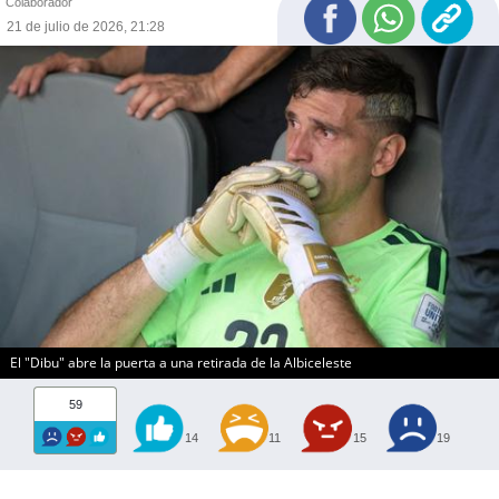
Colaborador
21 de julio de 2026, 21:28
El "Dibu" abre la puerta a una retirada de la Albiceleste
59
14
11
15
19