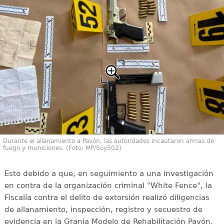
Durante el allanamiento a Pavón, las autoridades incautaron armas de
fuego y municiones. (Foto: MP/Soy502)
Esto debido a que, en seguimiento a una investigación
en contra de la organización criminal "White Fence", la
Fiscalía contra el delito de extorsión realizó diligencias
de allanamiento, inspección, registro y secuestro de
evidencia en la Granja Modelo de Rehabilitación Pavón,