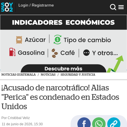
Login
/
Registrarme
NOTICIAS GUATEMALA
/
NOTICIAS
/
SEGURIDAD Y JUSTICIA
¡Acusado de narcotráfico! Alias
"Perica" es condenado en Estados
Unidos
Por Cristóbal Veliz
11 de junio de 2026, 15:30