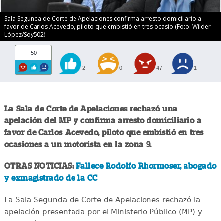
Sala Segunda de Corte de Apelaciones confirma arresto domiciliario a
favor de Carlos Acevedo, piloto que embistió en tres ocasio (Foto: Wilder
López/Soy502)
50
2
0
47
1
La Sala de Corte de Apelaciones rechazó una
apelación del MP y confirma arresto domiciliario a
favor de Carlos Acevedo, piloto que embistió en tres
ocasiones a un motorista en la zona 9.
OTRAS NOTICIAS:
Fallece Rodolfo Rhormoser, abogado
y exmagistrado de la CC
La Sala Segunda de Corte de Apelaciones rechazó la
apelación presentada por el Ministerio Público (MP) y