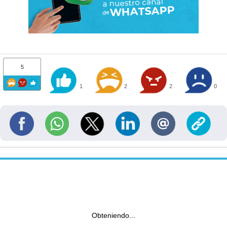
5
1
2
2
0
Obteniendo...