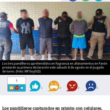
Los tres pandilleros aprehendidos en flagrancia en allanamientos en Pavón
prestarán su primera declaración este sábado 8 de agosto en el juzgado
de turno. (Foto: MP/Soy502)
5
1
2
2
0
Los pandilleros capturados en prisión con celulares,