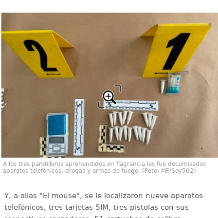
A los tres pandilleros aprehendidos en flagrancia les fue decomisados
aparatos telefónicos, drogas y armas de fuego. (Foto: MP/Soy502)
Y, a alias "El mouse", se le localizaron nueve aparatos
telefónicos, tres tarjetas SIM, tres pistolas con sus