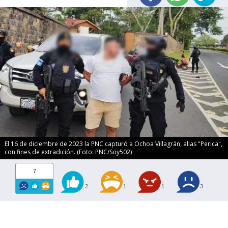
El 16 de diciembre de 2023 la PNC capturó a Ochoa Villagrán, alias "Perica",
con fines de extradición. (Foto: PNC/Soy502)
7
2
1
1
3