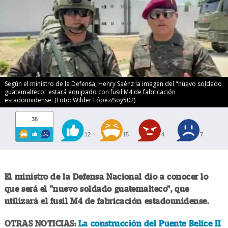
Según el ministro de la Defensa, Henry Saénz la imagen del "nuevo soldado
guatemalteco" estará equipado con fusil M4 de fabricación
estadounidense. (Foto: Wilder López/Soy502)
38
12
15
4
7
El ministro de la Defensa Nacional dio a conocer lo
que será el "nuevo soldado guatemalteco", que
utilizará el fusil M4 de fabricación estadounidense.
OTRAS NOTICIAS:
La construcción del Puente Belice II