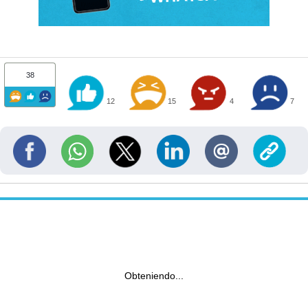
38
12
15
4
7
Obteniendo...