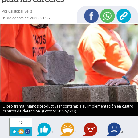
Por Cristóbal Veliz
05 de agosto de 2026, 21:36
El programa "Manos productivas" contempla su implementación en cuatro
centros de detención. (Foto: SCSP/Soy502)
12
4
3
2
3