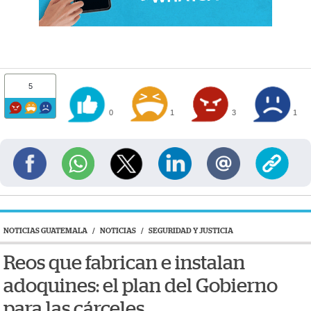
5
0
1
3
1
NOTICIAS GUATEMALA
/
NOTICIAS
/
SEGURIDAD Y JUSTICIA
Reos que fabrican e instalan
adoquines: el plan del Gobierno
para las cárceles