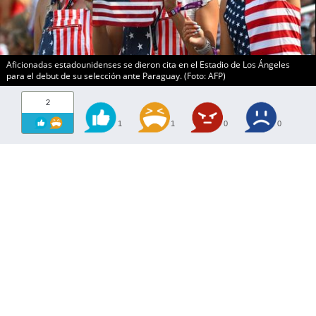
Aficionadas estadounidenses se dieron cita en el Estadio de Los Ángeles
para el debut de su selección ante Paraguay. (Foto: AFP)
2
1
1
0
0