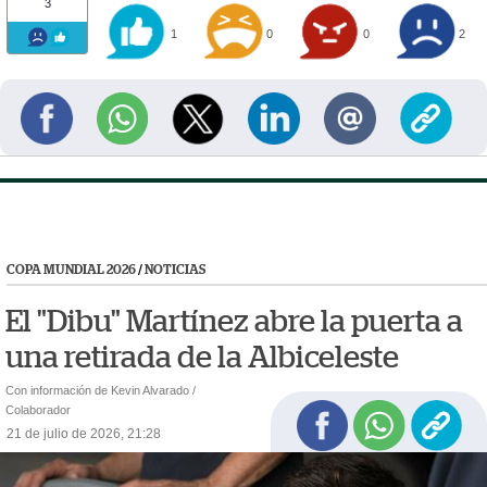
3
1
0
0
2
COPA MUNDIAL 2026
/
NOTICIAS
El "Dibu" Martínez abre la puerta a
una retirada de la Albiceleste
Con información de Kevin Alvarado /
Colaborador
21 de julio de 2026, 21:28