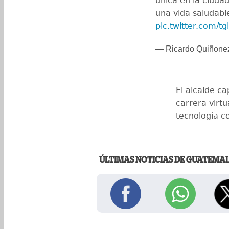
única en la ciuda
una vida saludabl
pic.twitter.com/t
— Ricardo Quiñone
El alcalde c
carrera virtu
tecnología c
ÚLTIMAS NOTICIAS DE GUATEMA