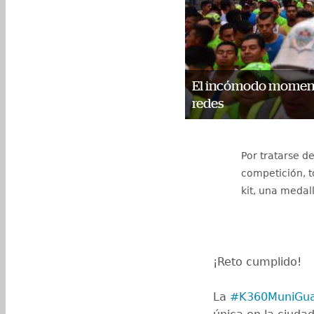
El incómodo momento
redes
Por tratarse d
competición, t
kit, una meda
¡Reto cumplido!
La
#K360MuniGua