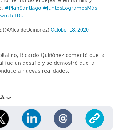
d, fomentando el deporte en familia y
e.
#PlanSantiago
#JuntosLogramosMás
glwm1ctRs
z (@AlcaldeQuinonez)
October 18, 2020
apitalino, Ricardo Quiñónez comentó que la
al fue un desafío y se demostró que la
onduce a nuevas realidades.
LA