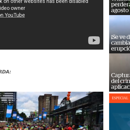
perderá
agosto
¡Se ve 
cambia 
erupci
RDA:
Captur
del cr
aplicac
ESPECIAL