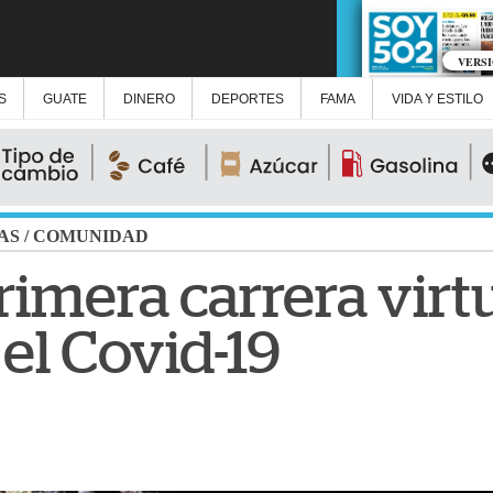
VERS
S
GUATE
DINERO
DEPORTES
FAMA
VIDA Y ESTILO
AS
/
COMUNIDAD
primera carrera virtu
el Covid-19