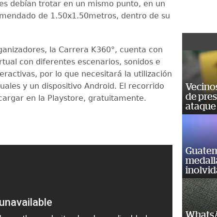
es debían trotar en un mismo punto, en un
omendado de 1.50x1.50metros, dentro de su
ganizadores, la Carrera
K360°
, cuenta con
irtual con diferentes escenarios, sonidos e
ractivas, por lo que necesitará la utilización
tuales y un dispositivo
Android.
El recorrido
Vecino
de pre
cargar en la Playstore, gratuitamente.
ataque
Guatem
medall
inolvi
WhatsA