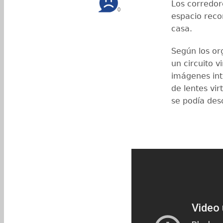
Los corredor
0
espacio rec
casa.
Según los or
un circuito v
imágenes inte
de lentes vir
se podía des