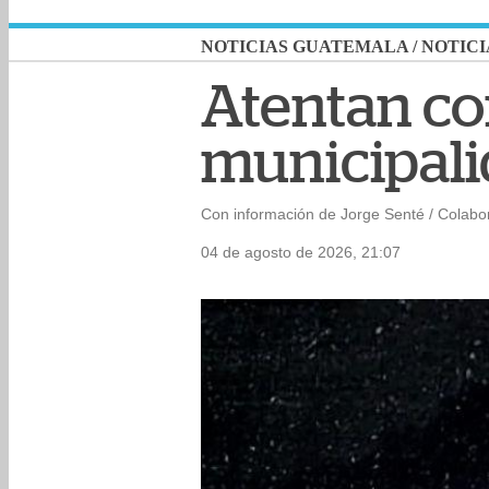
NOTICIAS GUATEMALA
/
NOTICI
Atentan co
municipali
Con información de Jorge Senté / Colabo
04 de agosto de 2026, 21:07