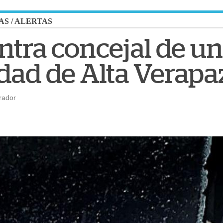
AS
/
ALERTAS
ntra concejal de u
dad de Alta Verapa
rador