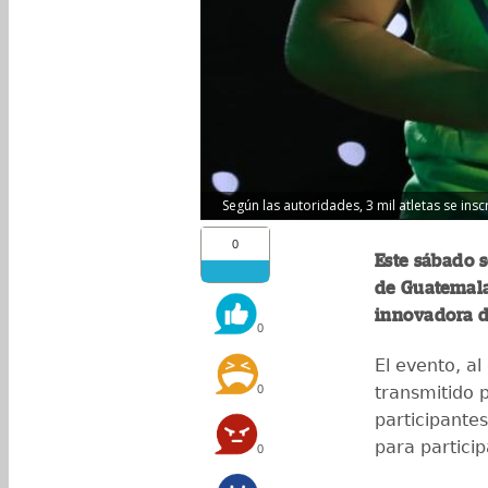
Según las autoridades, 3 mil atletas se insc
0
Este sábado s
de Guatemal
innovadora d
0
El evento, al
0
transmitido 
participante
para partici
0