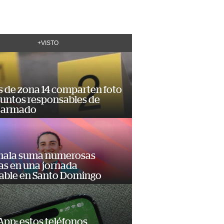
+VISTO
s de zona 14 comparten foto
suntos responsables de
 armado
ala suma numerosas
as en una jornada
dable en Santo Domingo
pp: estos teléfonos