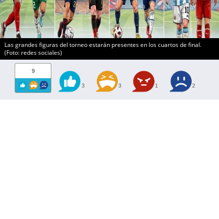
Las grandes figuras del torneo estarán presentes en los cuartos de final.
(Foto: redes sociales)
9
3
3
1
2